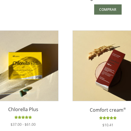
COMPRAR
Chlorella Plus
®
Comfort cream
Valorado
Valorado
Rango
$
37.00
-
$
61.00
$
10.41
con
5.00
de
con
5.00
de
de