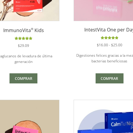
IntestVita One per Da
®
ImmunoVita
Kids
Valorado
Valorado
Rango
$
16.00
-
$
25.00
$
29.09
con
5.00
de
con
5.00
de
de
5
5
Digestiones felices gracias a la me
aglucanos de levadura de última
precio
bacterias beneficiosas
generación
desde
$16.0
hasta
COMPRAR
COMPRAR
$25.0