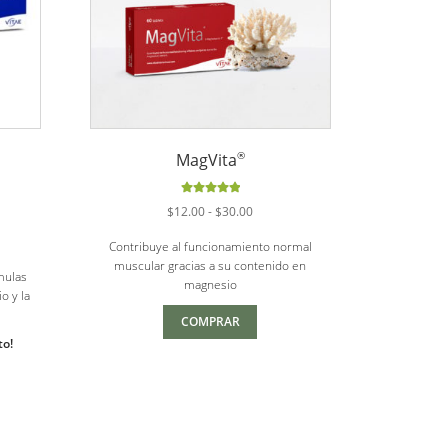
®
MagVita
Valorado
Rango
$
12.00
-
$
30.00
con
5.00
de
de
5
Contribuye al funcionamiento normal
precios:
muscular gracias a su contenido en
desde
mulas
magnesio
$12.00
o y la
hasta
.
COMPRAR
$30.00
to!