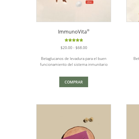
®
ImmunoVita
Valorado
Rango
$
20.00
-
$
68.00
con
5.00
de
de
5
Betaglucanos de levadura para el buen
Bet
precios:
funcionamiento del sistema inmunitario
desde
$20.00
hasta
COMPRAR
$68.00