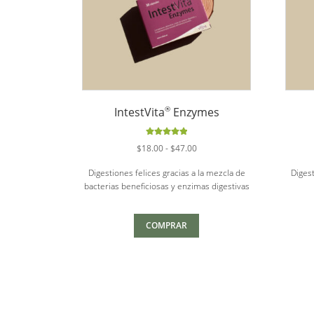
®
IntestVita
Enzymes
Valorado
Rango
$
18.00
-
$
47.00
con
5.00
de
de
5
Digestiones felices gracias a la mezcla de
Digest
precios:
bacterias beneficiosas y enzimas digestivas
desde
$18.00
hasta
COMPRAR
$47.00