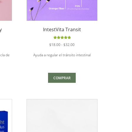
y
IntestVita Transit
Valorado
Rango
$
18.00
-
$
32.00
con
5.00
de
de
5
zcla de
Ayuda a regular el tránsito intestinal
s:
precios:
desde
0
$18.00
hasta
COMPRAR
0
$32.00