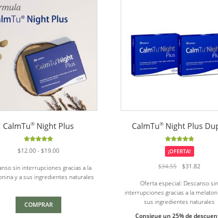
®
®
CalmTu
Night Plus
CalmTu
Night Plus Du
Valorado
Valorado
Rango
$
12.00
-
$
19.00
¡OFERTA!
con
5.00
de
con
5.00
de
de
5
5
El
El
$
34.55
$
31.82
nso sin interrupciones gracias a la
precios:
precio
precio
nina y a sus ingredientes naturales
desde
Oferta especial: Descanso si
original
actual
$12.00
interrupciones gracias a la melaton
era:
es:
hasta
sus ingredientes naturales
$34.55.
$31.82
COMPRAR
$19.00
Consigue un 25% de descuen