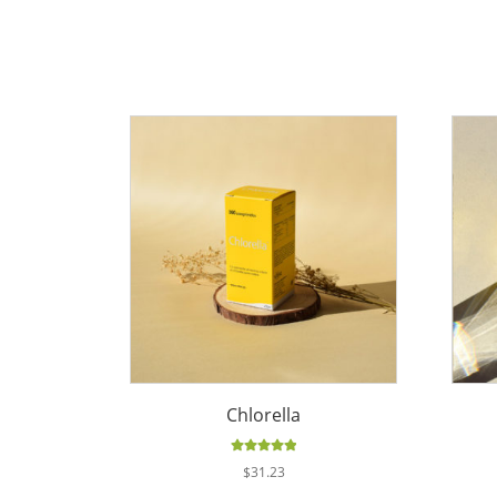
Chlorella
Valorado
$
31.23
con
5.00
de