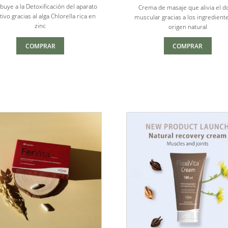
5
5
buye a la Detoxificación del aparato
precios:
Crema de masaje que alivia el d
tivo gracias al alga Chlorella rica en
desde
muscular gracias a los ingredient
zinc
$37.00
origen natural
hasta
COMPRAR
COMPRAR
$61.00