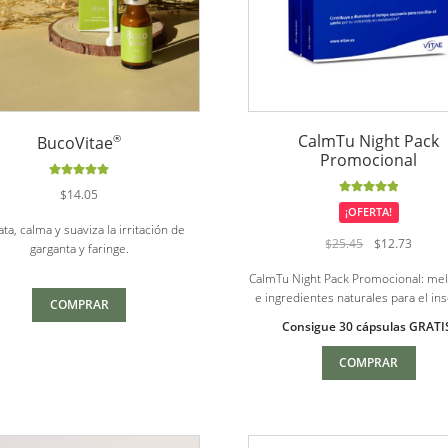
CalmTu Night Pack
®
BucoVitae
Promocional
Valorado
$
14.05
con
5.00
de
Valorado
¡OFERTA!
5
con
5.00
de
ta, calma y suaviza la irritación de
5
El
El
$
25.45
$
12.73
garganta y faringe.
precio
precio
CalmTu Night Pack Promocional: mel
original
actual
e ingredientes naturales para el i
era:
es:
COMPRAR
$25.45.
$12.73
Consigue 30 cápsulas GRATI
COMPRAR