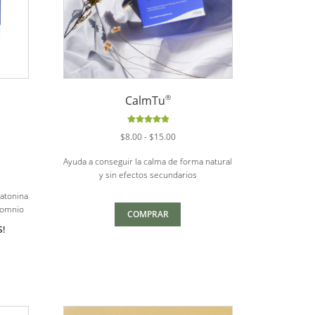
®
CalmTu
Valorado
Rango
$
8.00
-
$
15.00
con
5.00
de
de
5
Ayuda a conseguir la calma de forma natural
precios:
y sin efectos secundarios
desde
$8.00
atonina
hasta
nsomnio
COMPRAR
$15.00
.
S!