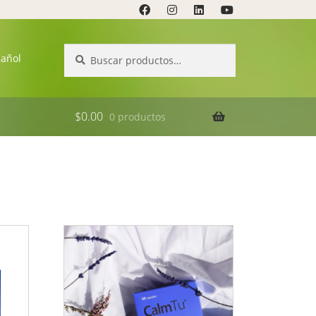
Buscar
Buscar
pañol
por:
$
0.00
0 productos