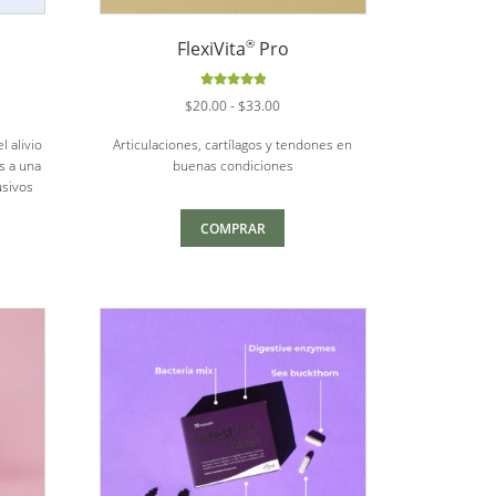
®
FlexiVita
Pro
Valorado
Rango
$
20.00
-
$
33.00
con
5.00
de
de
5
 alivio
Articulaciones, cartílagos y tendones en
precios:
as a una
buenas condiciones
desde
usivos
$20.00
hasta
COMPRAR
$33.00