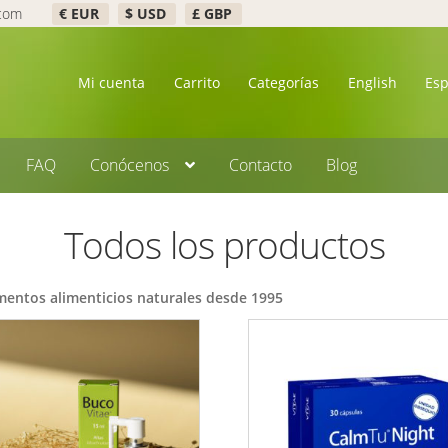
.com
€ EUR
$ USD
£ GBP
Mi cuenta
Carrito
Categorías
English
Es
FAQ
Conócenos
Contacto
Blog
Todos los productos
mentos alimenticios naturales desde 1995