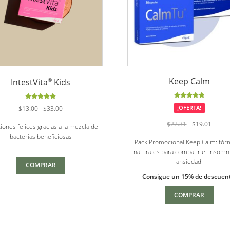
Keep Calm
®
IntestVita
Kids
Valorado
Valorado
Rango
$
13.00
-
$
33.00
¡OFERTA!
con
5.00
de
con
5.00
de
de
5
5
El
El
$
22.31
$
19.01
iones felices gracias a la mezcla de
precios:
precio
precio
bacterias beneficiosas
desde
Pack Promocional Keep Calm: fór
original
actual
$13.00
naturales para combatir el insomni
era:
es:
hasta
ansiedad.
$22.31.
$19.01
COMPRAR
$33.00
Consigue un 15% de descuen
COMPRAR