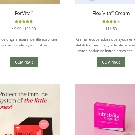
®
®
FerVita
FlexiVita
Cream
Valorado
Valorado
Rango
$
9.90
-
$
30.00
$
16.53
con
5.00
de
con
4.00
de
5
de 5
 de origen natural de alta absorción
Crema recuperadora que ayuda en el
precios:
con ácido fólico y espirulina
del dolor muscular y articular graci
desde
combinación de ingredientes excl
$9.90
hasta
COMPRAR
COMPRAR
$30.00