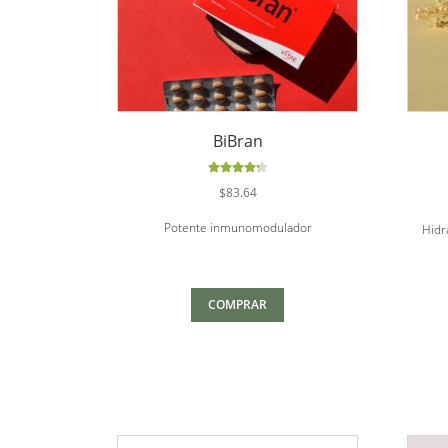
BiBran
Valorado
$
83.64
con
4.33
de 5
Potente inmunomodulador
Hidra
COMPRAR