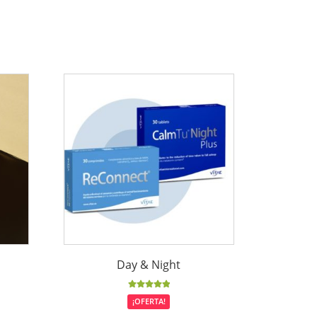
Day & Night
Valorado
¡OFERTA!
con
5.00
de