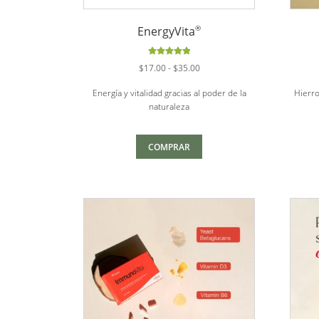
®
EnergyVita
Valorado
Rango
$
17.00
-
$
35.00
con
5.00
de
de
5
Energía y vitalidad gracias al poder de la
Hierro
precios:
naturaleza
desde
$17.00
hasta
COMPRAR
$35.00