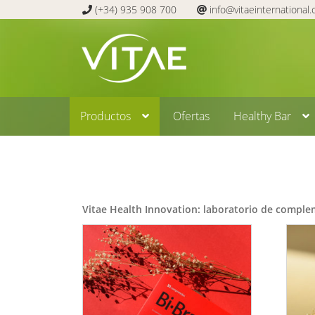
(+34) 935 908 700
info@vitaeinternational
Ir
Ir
a
al
la
contenido
navegación
Productos
Ofertas
Healthy Bar
Vitae Health Innovation: laboratorio de comple