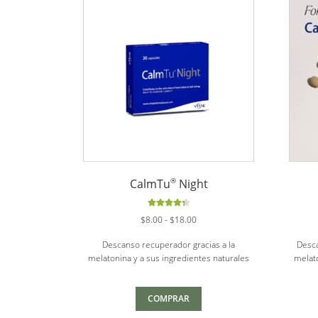
®
CalmTu
Night
Valorado
Rango
$
8.00
-
$
18.00
con
4.40
de
de 5
Descanso recuperador gracias a la
Desca
precios:
melatonina y a sus ingredientes naturales
melato
desde
$8.00
hasta
COMPRAR
$18.00