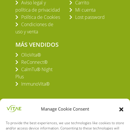
Aviso legal y
Carrito
política de privacidad
Mi cuenta
Política de Cookies
Lost password
Condiciones de
uso y venta
MÁS VENDIDOS
OlioVita®
ReConnect®
CalmTu® Night
Plus
ImmunoVita®
Manage Cookie Consent
To provide the best experiences, we use technologies like cookies to store
VITAE HEALTH INNOVATION S.L.
and/or access device information. Consenting to these technologies will