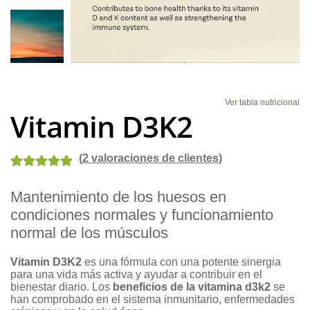
Blog
Ver tabla nutricional
Vitamin D3K2
(
2
valoraciones de clientes)
Valorado con
2
Mantenimiento de los huesos en
5.00
de 5 en
condiciones normales y funcionamiento
base a
valoraciones
normal de los músculos
de clientes
Vitamin D3K2
es una fórmula con una potente sinergia
para una vida más activa y ayudar a contribuir en el
bienestar diario. Los
beneficios de la vitamina d3k2
se
han comprobado en el sistema inmunitario, enfermedades