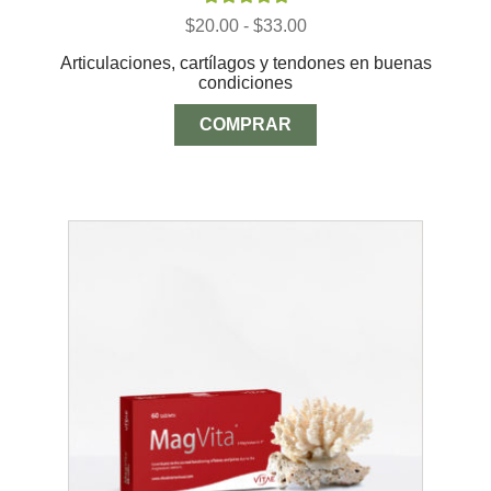
Valorado con
Rango
$
20.00
-
$
33.00
5.00
de 5
de
Articulaciones, cartílagos y tendones en buenas
precios:
condiciones
desde
$20.00
hasta
COMPRAR
$33.00