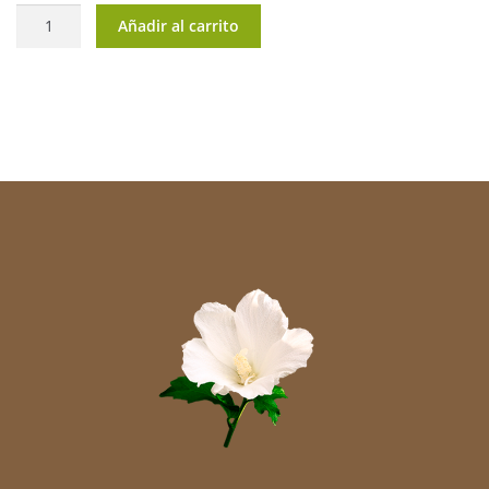
Vitamin
Añadir al carrito
D3K2
cantidad