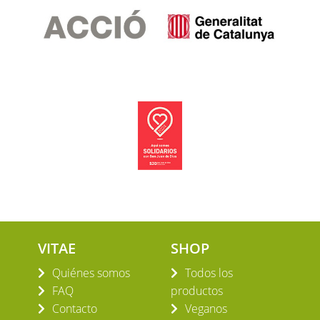
VITAE
SHOP
Quiénes somos
Todos los
FAQ
productos
Contacto
Veganos