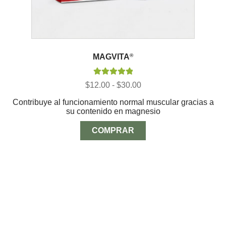
MAGVITA
®
Valorado con
Rango
$
12.00
-
$
30.00
5.00
de 5
de
Contribuye al funcionamiento normal muscular gracias a
precios:
su contenido en magnesio
desde
$12.00
hasta
COMPRAR
$30.00