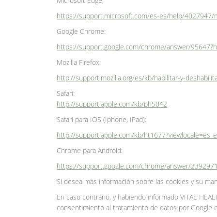
Microsoft Edge;
https://support.microsoft.com/es-es/help/4027947/
Google Chrome:
https://support.google.com/chrome/answer/95647?h
Mozilla Firefox:
http://support.mozilla.org/es/kb/habilitar-y-deshabili
Safari:
http://support.apple.com/kb/ph5042
Safari para IOS (Iphone, IPad):
http://support.apple.com/kb/ht1677?viewlocale=es_
Chrome para Android:
https://support.google.com/chrome/answer/239297
Si desea más información sobre las cookies y su mane
En caso contrario, y habiendo informado VITAE HEALT
consentimiento al tratamiento de datos por Google en 