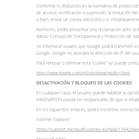
Conforme lo dispuesto en la normativa de protección
de acceso, rectificación o supresión, la limitación 
o bien, enviar un correo electrónico a: info@vitaeint
Asimismo, podrá presentar una reclamación ante la 
datos/ Consejo de Transparencia y Protección de dat
Se informa al usuario que Google podrá transmitir es
Google. Google no asociará la dirección de IP del us
Para rehusar o eliminar esta “cookie” se puede consul
http://www.google.com/intl/en/privacypolicy.html
DESACTIVACIÓN Y BLOQUEO DE LAS COOKIES
En cualquier caso, el usuario puede habilitar la opc
INNOVATION pueda ser responsable de que la inhabil
En los siguientes enlaces, podrá encontrar instruccio
Internet Explorer:
https://support.microsoft.com/es-es/help/17442/wi