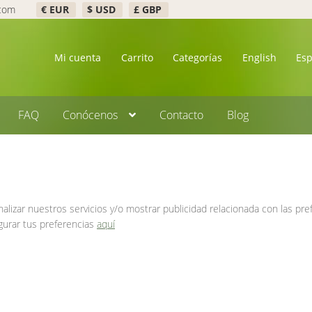
.com
€ EUR
$ USD
£ GBP
Mi cuenta
Carrito
Categorías
English
Es
FAQ
Conócenos
Contacto
Blog
nalizar nuestros servicios y/o mostrar publicidad relacionada con las pr
gurar tus preferencias
aquí