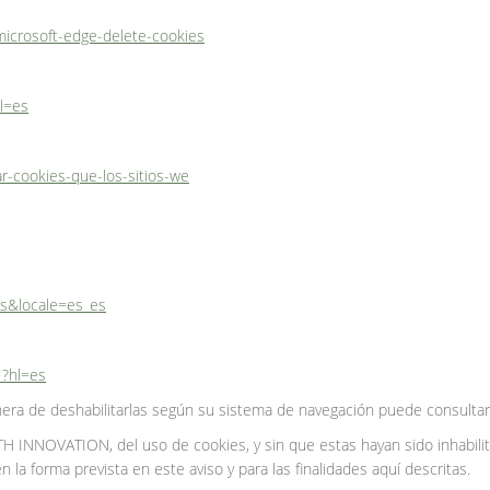
microsoft-edge-delete-cookies
l=es
tar-cookies-que-los-sitios-we
es&locale=es_es
1?hl=es
ra de deshabilitarlas según su sistema de navegación puede consultar l
H INNOVATION, del uso de cookies, y sin que estas hayan sido inhabilit
la forma prevista en este aviso y para las finalidades aquí descritas.