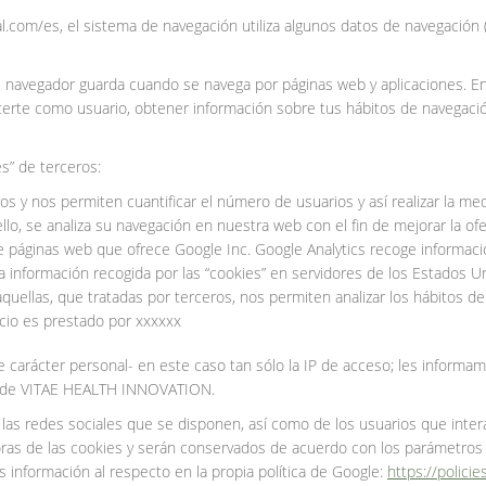
.com/es, el sistema de navegación utiliza algunos datos de navegación (
 navegador guarda cuando se navega por páginas web y aplicaciones. En 
certe como usuario, obtener información sobre tus hábitos de navegació
s” de terceros:
os y nos permiten cuantificar el número de usuarios y así realizar la medi
ello, se analiza su navegación en nuestra web con el fin de mejorar la of
 de páginas web que ofrece Google Inc. Google Analytics recoge informac
 la información recogida por las “cookies” en servidores de los Estados U
quellas, que tratadas por terceros, nos permiten analizar los hábitos d
vicio es prestado por xxxxxx
 carácter personal- en este caso tan sólo la IP de acceso; les informa
ad de VITAE HEALTH INNOVATION.
de las redes sociales que se disponen, así como de los usuarios que inte
oras de las cookies y serán conservados de acuerdo con los parámetros
 información al respecto en la propia política de Google:
https://polici