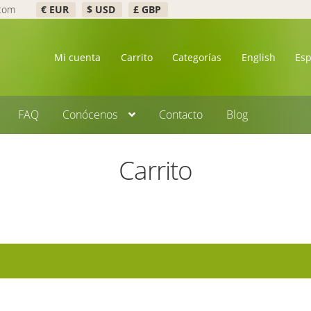
.com
€ EUR
$ USD
£ GBP
Mi cuenta
Carrito
Categorías
English
Es
FAQ
Conócenos
Contacto
Blog
Carrito