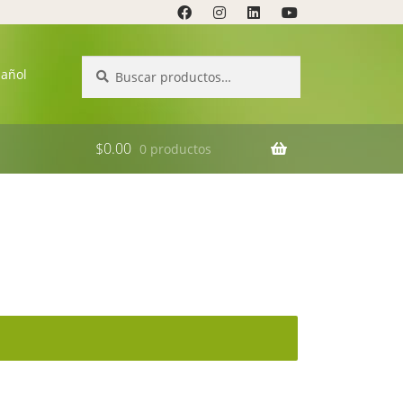
Buscar
Buscar
pañol
por:
$
0.00
0 productos