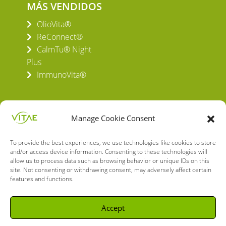
MÁS VENDIDOS
OlioVita®
ReConnect®
CalmTu® Night
Plus
ImmunoVita®
Manage Cookie Consent
To provide the best experiences, we use technologies like cookies to store
VITAE HEALTH INNOVATION S.L.
and/or access device information. Consenting to these technologies will
C/ Verneda del Congost, 5
allow us to process data such as browsing behavior or unique IDs on this
08160 Montmeló Barcelona (España)
site. Not consenting or withdrawing consent, may adversely affect certain
features and functions.
English
Spanish
Accept