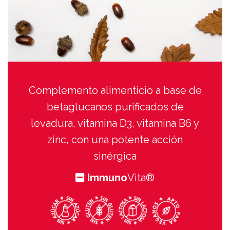
Complemento alimenticio a base de
betaglucanos purificados de
levadura, vitamina D3, vitamina B6 y
zinc, con una potente acción
sinérgica
Immuno
Vita
®