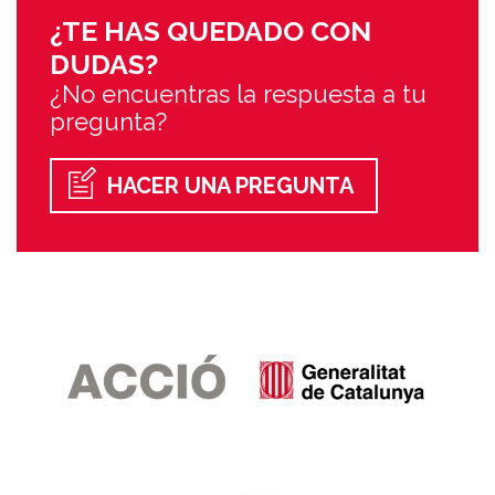
¿TE HAS QUEDADO CON
DUDAS?
¿No encuentras la respuesta a tu
pregunta?
HACER UNA PREGUNTA