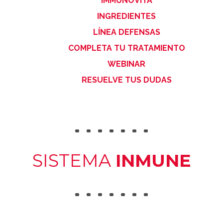
IMMUNOVITA
Detox
INGREDIENTES
Verano
LÍNEA DEFENSAS
COMPLETA TU TRATAMIENTO
Salud Osteomuscular
WEBINAR
RESUELVE TUS DUDAS
Salud Digestiva
Defensas
Pediatrics
SISTEMA
INMUNE
Oliovita Protect
Vitarlic’s
FAQ