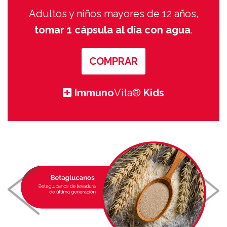
Adultos y niños mayores de 12 años,
tomar 1 cápsula al día con agua
.
COMPRAR
Immuno
Vita
®
Kids
Previous
Next