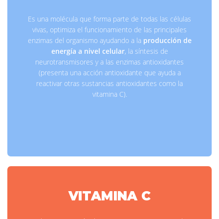
Es una molécula que forma parte de todas las células
vivas, optimiza el funcionamiento de las principales
enzimas del organismo ayudando a la
producción de
energía a nivel celular
, la síntesis de
neurotransmisores y a las enzimas antioxidantes
(presenta una acción antioxidante que ayuda a
reactivar otras sustancias antioxidantes como la
vitamina C).
VITAMINA C