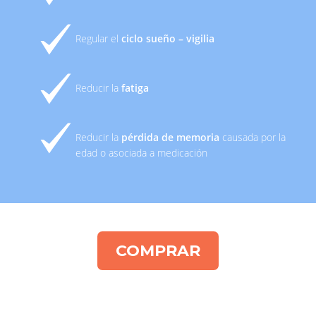
Regular el
ciclo sueño – vigilia
Reducir la
fatiga
Reducir la
pérdida de memoria
causada por la
edad o asociada a medicación
COMPRAR