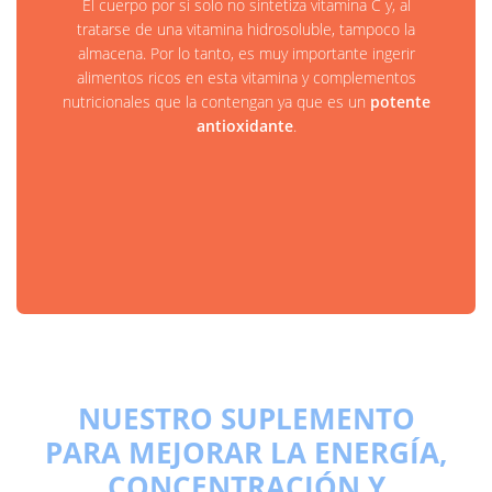
El cuerpo por sí solo no sintetiza vitamina C y, al
tratarse de una vitamina hidrosoluble, tampoco la
almacena. Por lo tanto, es muy importante ingerir
alimentos ricos en esta vitamina y complementos
nutricionales que la contengan ya que es un
potente
antioxidante
.
NUESTRO SUPLEMENTO
PARA MEJORAR LA ENERGÍA,
CONCENTRACIÓN Y