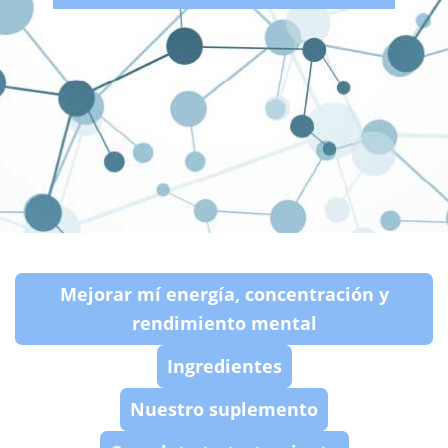
Detox
Verano
Salud Osteomuscular
Salud Digestiva
Defensas
Pediatrics
Mejorar mí energía, concentración y
rendimiento mental
Oliovita Protect
Ingredientes
Vitarlic’s
Nuestro suplemento
FAQ