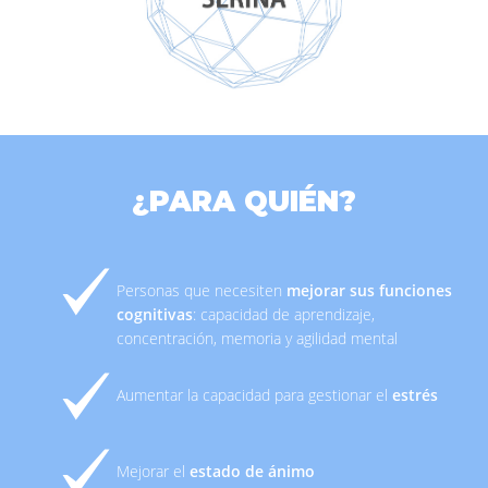
¿PARA QUIÉN?
Personas que necesiten
mejorar sus funciones
cognitivas
: capacidad de aprendizaje,
concentración, memoria y agilidad mental
Aumentar la capacidad para gestionar el
estrés
Mejorar el
estado de ánimo