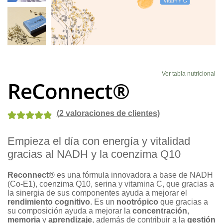
Blog
Ver tabla nutricional
ReConnect®
(
2
valoraciones de clientes)
Valorado con
8
Empieza el día con energía y vitalidad
4.88
de 5 en
gracias al NADH y la coenzima Q10
base a
valoraciones
Reconnect®
es una fórmula innovadora a base de NADH
de clientes
(Co-E1), coenzima Q10, serina y vitamina C, que gracias a
la sinergia de sus componentes ayuda a mejorar el
rendimiento cognitivo
. Es un
nootrópico
que gracias a
su composición ayuda a mejorar la
concentración
,
memoria
y
aprendizaje
, además de contribuir a la
gestión