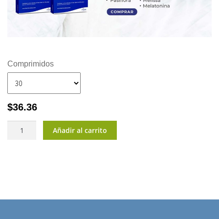
Comprimidos
$
36.36
ReConnect®
Añadir al carrito
cantidad