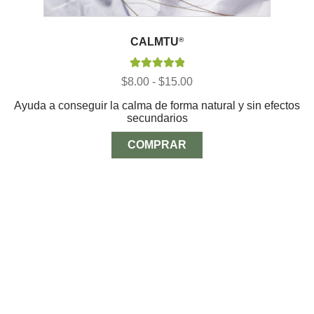
CALMTU
®
Valorado con
Rango
$
8.00
-
$
15.00
5.00
de 5
de
Ayuda a conseguir la calma de forma natural y sin efectos
precios:
secundarios
desde
$8.00
hasta
COMPRAR
$15.00