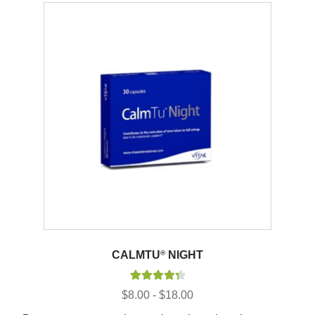
CALMTU
®
NIGHT
Valorado
Rango
$
8.00
-
$
18.00
con
4.40
de
de