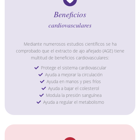
Detox
Beneficios
Verano
cardiovasculares
Salud Osteomuscular
Mediante numerosos estudios científicos se ha
comprobado que el extracto de ajo añejado (AGE) tiene
Salud Digestiva
multitud de beneficios cardiovasculares:
Protege el sistema cardiovascular
Defensas
Ayuda a mejorar la circulación
Ayuda en manos y pies fríos
Pediatrics
Ayuda a bajar el colesterol
Modula la presión sanguínea
Oliovita Protect
Ayuda a regular el metabolismo
Vitarlic’s
FAQ