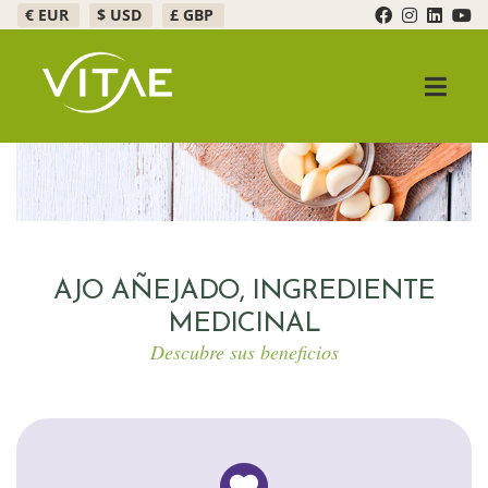
€ EUR
$ USD
£ GBP
Ir
Ir
a
al
la
contenido
Expandir
Productos
navegación
Ofertas
Expandir
Healthy Bar
AJO AÑEJADO, INGREDIENTE
Oliovita
MEDICINAL
Descubre sus beneficios
ReConnect
Estrés y ansiedad