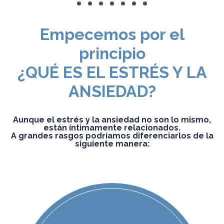
Detox
Verano
Empecemos por el
principio
Salud Osteomuscular
¿QUÉ ES EL ESTRÉS Y LA
Salud Digestiva
ANSIEDAD?
Defensas
Aunque el estrés y la ansiedad no son lo mismo,
están íntimamente relacionados.
Pediatrics
A grandes rasgos podríamos diferenciarlos de la
siguiente manera:
Oliovita Protect
Vitarlic’s
FAQ