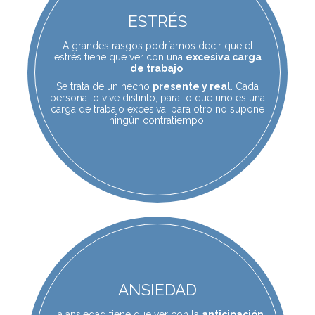
ESTRÉS
Expandir
Conócenos
A grandes rasgos podríamos decir que el
estrés tiene que ver con una
excesiva carga
Contacto
de trabajo
.
Se trata de un hecho
presente y real
. Cada
persona lo vive distinto, para lo que uno es una
Blog
carga de trabajo excesiva, para otro no supone
ningún contratiempo.
ANSIEDAD
La ansiedad tiene que ver con la
anticipación