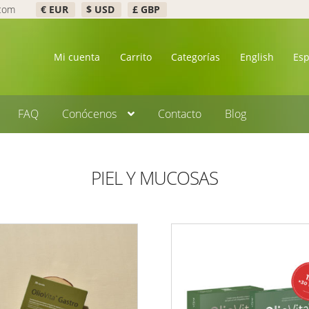
.com
€ EUR
$ USD
£ GBP
Mi cuenta
Carrito
Categorías
English
Es
FAQ
Conócenos
Contacto
Blog
PIEL Y MUCOSAS