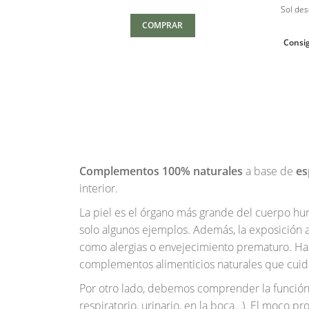
$18.80
Sol des
hasta
COMPRAR
$29.90
Consig
Complementos 100% naturales
a base de
es
interior.
La piel es el órgano más grande del cuerpo hum
solo algunos ejemplos. Además, la exposición a
como alergias o envejecimiento prematuro. Hast
complementos alimenticios naturales que cuidan
Por otro lado, debemos comprender la función 
respiratorio, urinario, en la boca…). El moco 