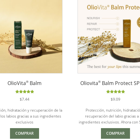
®
®
OlioVita
Balm
Oliovita
Balm Protect S
Valorado
Valorado
$
7.44
$
9.09
con
5.00
de
con
5.00
de
5
5
ión, hidratación y recuperación de la
Protección, nutrición, hidrataci
 los labios gracias a sus ingredientes
recuperación del labio gracias a
exclusivos
ingredientes exclusivos. Ahora con
COMPRAR
COMPRAR