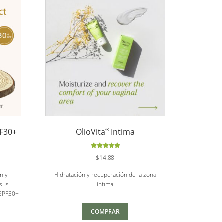
®
PF30+
OlioVita
Intima
Valorado
$
14.88
con
5.00
de
5
ón y
Hidratación y recuperación de la zona
 sus
íntima
 SPF30+
COMPRAR