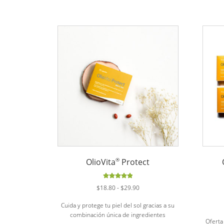
®
OlioVita
Protect
Valorado
Rango
$
18.80
-
$
29.90
con
5.00
de
de
5
Cuida y protege tu piel del sol gracias a su
precios:
combinación única de ingredientes
desde
Oferta 