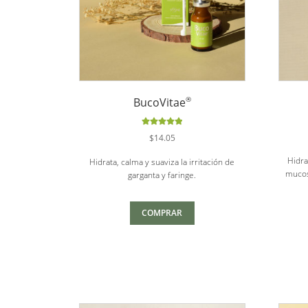
®
BucoVitae
Valorado
$
14.05
con
5.00
de
5
Hidra
Hidrata, calma y suaviza la irritación de
mucosa
garganta y faringe.
COMPRAR