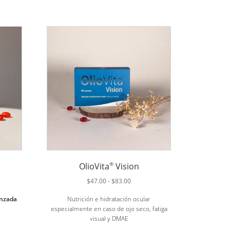
®
OlioVita
Vision
Rango
$
47.00
-
$
83.00
de
anzada
Nutrición e hidratación ocular
s:
precios:
especialmente en caso de ojo seco, fatiga
desde
visual y DMAE
0
$47.00
hasta