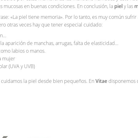
s mucosas en buenas condiciones. En conclusión, la
piel
y las
m
se: «La piel tiene memoria». Por lo tanto, es muy común sufrir
ro otras veces hay que tener especial cuidado:
ón…
 aparición de manchas, arrugas, falta de elasticidad…
 como labios o manos.
a mujer
lar (UVA y UVB)
i cuidamos la piel desde bien pequeños. En
Vitae
disponemos d