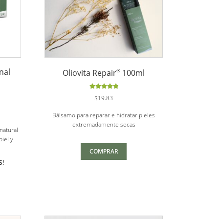
nal
®
Oliovita Repair
100ml
Valorado
$
19.83
con
5.00
de
5
Bálsamo para reparar e hidratar pieles
extremadamente secas
 natural
piel y
.
COMPRAR
S!