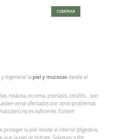
0
$83.00
COMPRAR
r y regenerar la
piel y mucosas
desde el
s, rosácea, eccema, psoriasis, celulitis… son
 pueden verse afectados por otros problemas
as) pero no es suficiente. Existen
oteger la piel desde el interior (digestivo,
que la piel se hidrate. Solemos sufrir