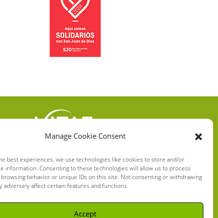
Manage Cookie Consent
VITAE HEALTH
INNOVATION S.L.
he best experiences, we use technologies like cookies to store and/or
e information. Consenting to these technologies will allow us to process
C/ Verneda del Congost, 5
 browsing behavior or unique IDs on this site. Not consenting or withdrawing
08160 Montmeló Barcelona
 adversely affect certain features and functions.
(España)
Accept