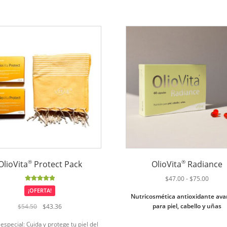
®
®
OlioVita
Protect Pack
OlioVita
Radiance
Rango
$
47.00
-
$
75.00
de
Valorado
¡OFERTA!
Nutricosmética antioxidante av
con
5.00
de
precio
5
para piel, cabello y uñas
El
El
$
54.50
$
43.36
desde
precio
precio
$47.0
especial: Cuida y protege tu piel del
original
actual
hasta