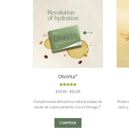
®
OlioVita
Valorado
Rango
$
39.00
-
$
62.00
con
5.00
de
de
5
Complemento alimenticio natural a base de
Protecc
precios:
aceite de espino amarillo rico en Omega 7.
nariz y
desde
$39.00
hasta
COMPRAR
$62.00