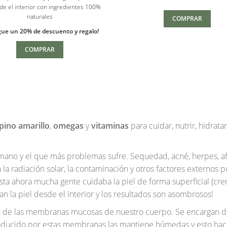
de el interior con ingredientes 100%
era:
es:
$75.0
naturales
$54.50.
$43.36.
COMPRAR
ue un 20% de descuento y regalo!
COMPRAR
pino amarillo
,
omegas
y
vitaminas
para cuidar, nutrir, hidrata
ano y el que más problemas sufre. Sequedad, acné, herpes, afta
 la radiación solar, la contaminación y otros factores externos
a ahora mucha gente cuidaba la piel de forma superficial (crem
 la piel desde el interior y los resultados son asombrosos!
de las membranas mucosas de nuestro cuerpo. Se encargan de pr
producido por estas membranas las mantiene húmedas y esto hace 