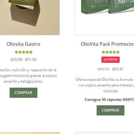
Oliovita Gastro
OlioVita Pack Promocio
Valorado
Valorado
Rango
$
30.00
-
$
51.00
¡OFERTA!
con
5.00
de
con
5.00
de
de
5
5
El
El
$
68.18
$
52.41
tación, nutrición y reparación de la
precios:
precio
precio
 gastrointestinal gracias al espino
desde
Oferta especial OlioVita: tu formula
original
actual
amarillo y betaglucanos.
$30.00
con espino amarillo para hidratar 
era:
es:
hasta
mucosas
$68.18.
$52.41
COMPRAR
$51.00
Consigue 30 cápsulas GRATI
COMPRAR