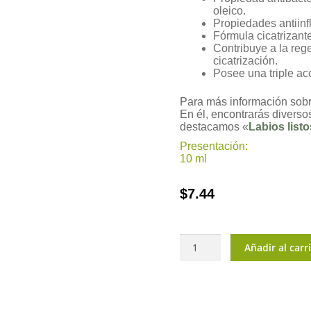
oleico.
Propiedades antiinf
Fórmula cicatrizant
Contribuye a la reg
cicatrización.
Posee una triple acc
Para más información sobre
En él, encontrarás diversos
destacamos «
Labios list
Presentación:
10 ml
$
7.44
OlioVita®
Añadir al carr
Balm
cantidad