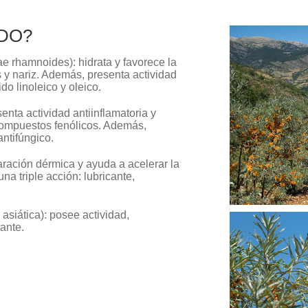
DO?
e rhamnoides): hidrata y favorece la
s y nariz. Además, presenta actividad
do linoleico y oleico.
senta actividad antiinflamatoria y
 compuestos fenólicos. Además,
ntifúngico.
paración dérmica y ayuda a acelerar la
na triple acción: lubricante,
 asiática): posee actividad,
ante.