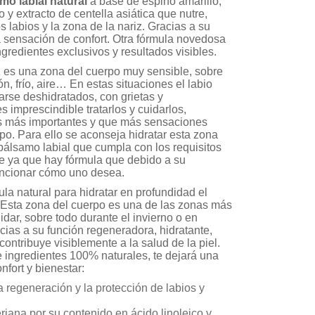
mo labial natural
a base de espino amarillo,
o y extracto de centella asiática que nutre,
os labios y la zona de la nariz. Gracias a su
a sensación de confort. Otra fórmula novedosa
ingredientes exclusivos y resultados visibles.
iz es una zona del cuerpo muy sensible, sobre
n, frío, aire… En estas situaciones el labio
arse deshidratados, con grietas y
 imprescindible tratarlos y cuidarlos,
s más importantes y que más sensaciones
po. Para ello se aconseja hidratar esta zona
lsamo labial que cumpla con los requisitos
e ya que hay fórmula que debido a su
ncionar cómo uno desea.
la natural para hidratar en profundidad el
z. Esta zona del cuerpo es una de las zonas más
ar, sobre todo durante el invierno o en
ias a su función regeneradora, hidratante,
 contribuye visiblemente a la salud de la piel.
 ingredientes 100% naturales, te dejará una
fort y bienestar:
a regeneración y la protección de labios y
riana por su contenido en ácido linoleico y