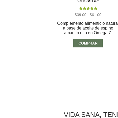
OLIOVITA
®
Valorado con
Rango
$
39.00
-
$
61.00
5.00
de 5
de
precios:
Complemento alimenticio natura
desde
a base de aceite de espino
$39.00
amarillo rico en Omega 7.
hasta
$61.00
COMPRAR
VIDA SANA, TE