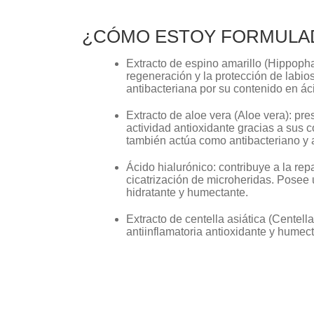
¿CÓMO ESTOY FORMULA
Extracto de espino amarillo (Hippopha
regeneración y la protección de labio
antibacteriana por su contenido en áci
Extracto de aloe vera (Aloe vera): pre
actividad antioxidante gracias a sus
también actúa como antibacteriano y a
Ácido hialurónico: contribuye a la re
cicatrización de microheridas. Posee u
hidratante y humectante.
Extracto de centella asiática (Centella
antiinflamatoria antioxidante y humect