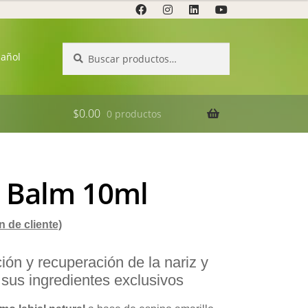
Buscar
Buscar
pañol
por:
$
0.00
0 productos
® Balm 10ml
 de cliente)
ción y recuperación de la nariz y
a sus ingredientes exclusivos