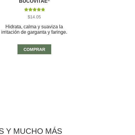
BUCOVITAE
®
Valorado con
$
14.05
5.00
de 5
Hidrata, calma y suaviza la
irritación de garganta y faringe.
COMPRAR
AS Y MUCHO MÁS