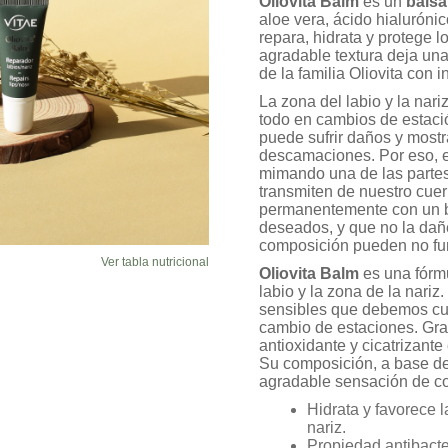
Oliovita Balm
es un
bálsa
de clientes
aloe vera, ácido hialurónic
repara, hidrata y protege l
agradable textura deja un
de la familia Oliovita con 
La zona del labio y la nar
todo en cambios de estació
puede sufrir daños y mostr
descamaciones. Por eso, es
mimando una de las parte
transmiten de nuestro cuer
permanentemente con un bá
deseados, y que no la dañ
composición pueden no fu
Ver tabla nutricional
Oliovita Balm
es una fórmu
labio y la zona de la nari
sensibles que debemos cuid
cambio de estaciones. Grac
antioxidante y cicatrizante
Su composición, a base de
agradable sensación de con
Hidrata y favorece l
nariz.
Propiedad antibacte