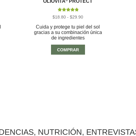
OLIOVITA
®
PROTECT
Valorado con
Rango
$
18.80
-
$
29.90
5.00
de 5
de
precios:
l
Cuida y protege tu piel del sol
desde
gracias a su combinación única
$18.80
de ingredientes
hasta
$29.90
COMPRAR
NDENCIAS, NUTRICIÓN, ENTREVIST