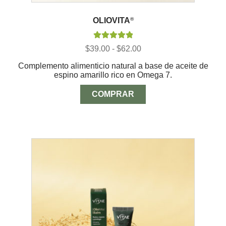
OLIOVITA
®
Valorado con
Rango
$
39.00
-
$
62.00
5.00
de 5
de
Complemento alimenticio natural a base de aceite de
precios:
espino amarillo rico en Omega 7.
desde
$39.00
hasta
COMPRAR
$62.00