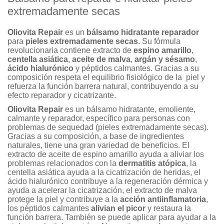
extremadamente secas
base a
valoraciones
Oliovita Repair
es un
bálsamo hidratante reparador
de clientes
para
pieles extremadamente secas
. Su fórmula
revolucionaria contiene extracto de
espino amarillo
,
centella asiática
,
aceite de malva
,
argán y sésamo
,
ácido hialurónico
y péptidos calmantes. Gracias a su
composición respeta el equilibrio fisiológico de la piel y
refuerza la función barrera natural, contribuyendo a su
efecto reparador y cicatrizante.
Oliovita Repair
es un bálsamo hidratante, emoliente,
calmante y reparador, específico para personas con
problemas de sequedad (pieles extremadamente secas).
Gracias a su composición, a base de ingredientes
naturales, tiene una gran variedad de beneficios. El
extracto de aceite de espino amarillo ayuda a aliviar los
problemas relacionados con la
dermatitis atópica
, la
centella asiática ayuda a la cicatrización de heridas, el
ácido hialurónico contribuye a la regeneración dérmica y
ayuda a acelerar la cicatrización, el extracto de malva
protege la piel y contribuye a la
acción antiinflamatoria
,
los péptidos calmantes
alivian el picor
y restaura la
función barrera. También se puede aplicar para ayudar a la