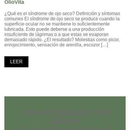
OlioVita
¿Qué es el síndrome de ojo seco? Definición y síntomas
comunes El síndrome de ojo seco se produce cuando la
superficie ocular no se mantiene lo suficientemente
lubricada. Esto puede deberse a una producción
insuficiente de lágrimas o a que estas se evaporan
demasiado rápido. ¿El resultado? Molestias como picor,
enrojecimiento, sensación de arenilla, escozor […]
LEER
¿TE HAS QUEDADO CON
DUDAS?
¿No encuentras la respuesta a tu