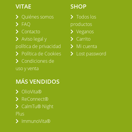
VITAE
SHOP
Quiénes somos
Todos los
FAQ
productos
Contacto
Veganos
Aviso legal y
Carrito
política de privacidad
Mi cuenta
Política de Cookies
Lost password
Condiciones de
uso y venta
MÁS VENDIDOS
OlioVita®
ReConnect®
CalmTu® Night
Plus
ImmunoVita®