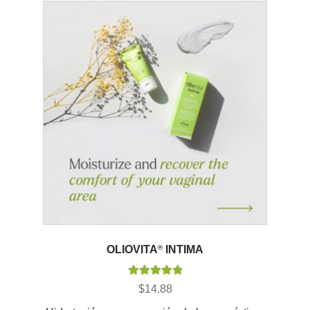
OLIOVITA
®
INTIMA
Valorado con
$
14.88
5.00
de 5