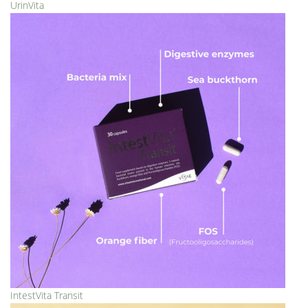
UrinVita
IntestVita Transit