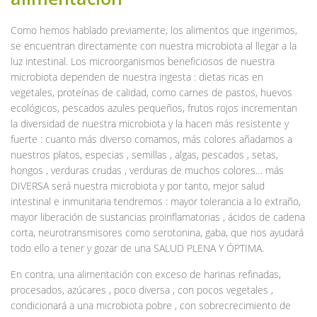
Como hemos hablado previamente, los alimentos que ingerimos,
se encuentran directamente con nuestra microbiota al llegar a la
luz intestinal. Los microorganismos beneficiosos de nuestra
microbiota dependen de nuestra ingesta : dietas ricas en
vegetales, proteínas de calidad, como carnes de pastos, huevos
ecológicos, pescados azules pequeños, frutos rojos incrementan
la diversidad de nuestra microbiota y la hacen más resistente y
fuerte : cuanto más diverso comamos, más colores añadamos a
nuestros platos, especias , semillas , algas, pescados , setas,
hongos , verduras crudas , verduras de muchos colores… más
DIVERSA será nuestra microbiota y por tanto, mejor salud
intestinal e inmunitaria tendremos : mayor tolerancia a lo extraño,
mayor liberación de sustancias proinflamatorias , ácidos de cadena
corta, neurotransmisores como serotonina, gaba, que nos ayudará
todo ello a tener y gozar de una SALUD PLENA Y ÓPTIMA.
En contra, una alimentación con exceso de harinas refinadas,
procesados, azúcares , poco diversa , con pocos vegetales ,
condicionará a una microbiota pobre , con sobrecrecimiento de