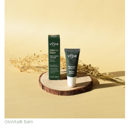
OlioVita® Balm