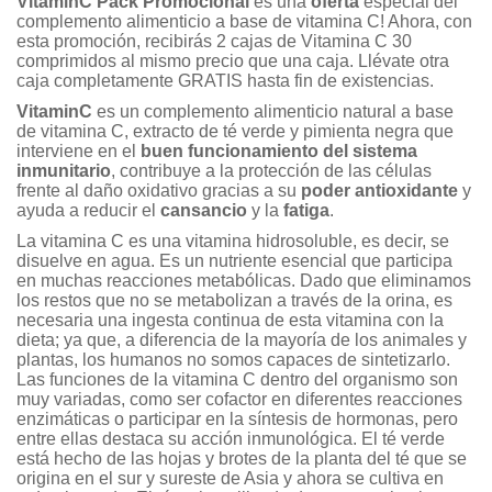
VitaminC Pack Promocional
es una
oferta
especial del
complemento alimenticio a base de vitamina C! Ahora, con
esta promoción, recibirás 2 cajas de Vitamina C 30
comprimidos al mismo precio que una caja. Llévate otra
caja completamente GRATIS hasta fin de existencias.
VitaminC
es un complemento alimenticio natural a base
de vitamina C, extracto de té verde y pimienta negra que
interviene en el
buen funcionamiento del sistema
inmunitario
, contribuye a la protección de las células
frente al daño oxidativo gracias a su
poder antioxidante
y
ayuda a reducir el
cansancio
y la
fatiga
.
La vitamina C es una vitamina hidrosoluble, es decir, se
disuelve en agua. Es un nutriente esencial que participa
en muchas reacciones metabólicas. Dado que eliminamos
los restos que no se metabolizan a través de la orina, es
necesaria una ingesta continua de esta vitamina con la
dieta; ya que, a diferencia de la mayoría de los animales y
plantas, los humanos no somos capaces de sintetizarlo.
Las funciones de la vitamina C dentro del organismo son
muy variadas, como ser cofactor en diferentes reacciones
enzimáticas o participar en la síntesis de hormonas, pero
entre ellas destaca su acción inmunológica. El té verde
está hecho de las hojas y brotes de la planta del té que se
origina en el sur y sureste de Asia y ahora se cultiva en