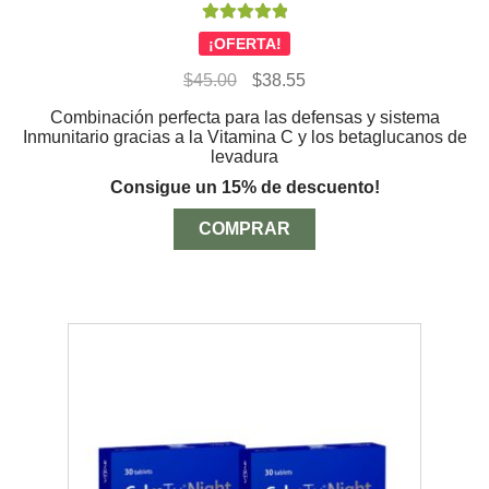
Valorado con
¡OFERTA!
5.00
de 5
El
El
$
45.00
$
38.55
precio
precio
Combinación perfecta para las defensas y sistema
original
actual
Inmunitario gracias a la Vitamina C y los betaglucanos de
era:
es:
levadura
$45.00.
$38.55.
Consigue un 15% de descuento!
COMPRAR