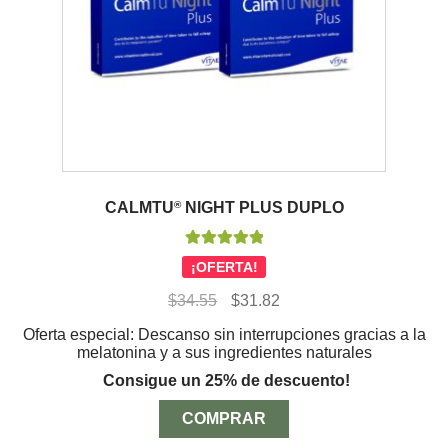
CALMTU
®
NIGHT PLUS DUPLO
Valorado con
¡OFERTA!
5.00
de 5
El
El
$
34.55
$
31.82
precio
precio
Oferta especial: Descanso sin interrupciones gracias a la
original
actual
melatonina y a sus ingredientes naturales
era:
es:
$34.55.
$31.82.
Consigue un 25% de descuento!
COMPRAR