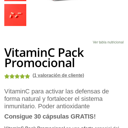
Blog
Ver tabla nutricional
VitaminC Pack
Promocional
(
1
valoración de cliente)
Valorado con
2
VitaminC para activar las defensas de
5.00
de 5 en
forma natural y fortalecer el sistema
base a
valoraciones
inmunitario. Poder antioxidante
de clientes
Consigue 30 cápsulas GRATIS!