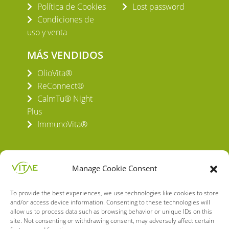
Política de Cookies
Lost password
Condiciones de
uso y venta
MÁS VENDIDOS
OlioVita®
ReConnect®
CalmTu® Night
Plus
ImmunoVita®
Manage Cookie Consent
To provide the best experiences, we use technologies like cookies to store
VITAE HEALTH INNOVATION S.L.
and/or access device information. Consenting to these technologies will
C/ Verneda del Congost, 5
allow us to process data such as browsing behavior or unique IDs on this
08160 Montmeló Barcelona (España)
site. Not consenting or withdrawing consent, may adversely affect certain