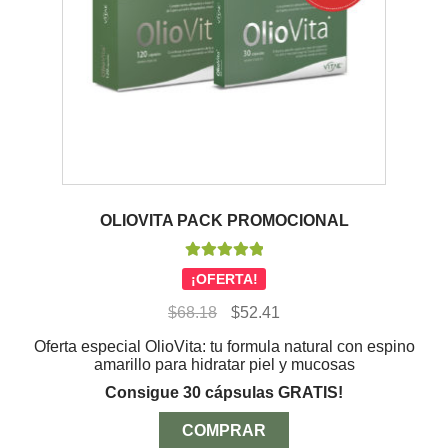
OLIOVITA PACK PROMOCIONAL
Valorado con
¡OFERTA!
5.00
de 5
El
El
$
68.18
$
52.41
precio
precio
Oferta especial OlioVita: tu formula natural con espino
original
actual
amarillo para hidratar piel y mucosas
era:
es:
$68.18.
$52.41.
Consigue 30 cápsulas GRATIS!
COMPRAR