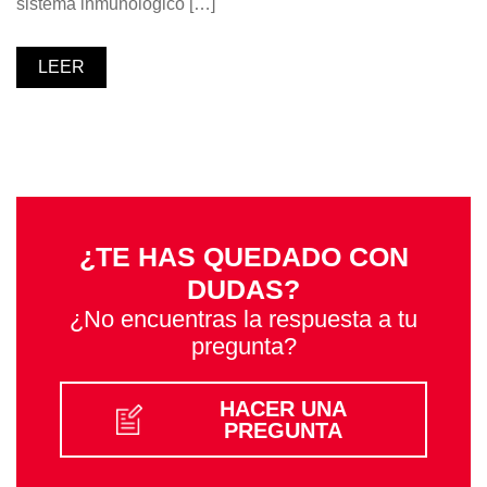
sistema inmunológico […]
LEER
¿TE HAS QUEDADO CON
DUDAS?
¿No encuentras la respuesta a tu
pregunta?
HACER UNA
PREGUNTA