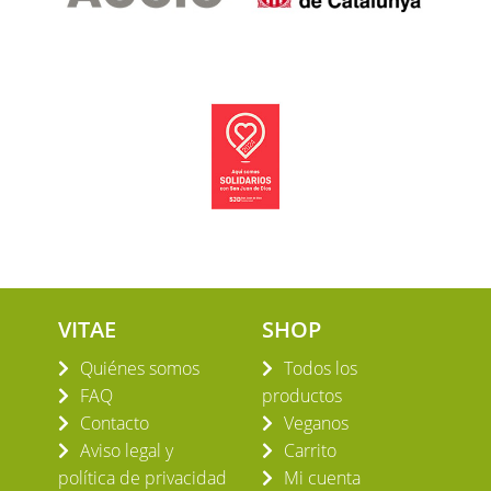
VITAE
SHOP
Quiénes somos
Todos los
FAQ
productos
Contacto
Veganos
Aviso legal y
Carrito
política de privacidad
Mi cuenta