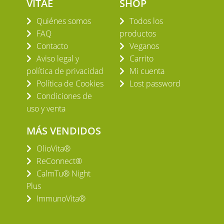
VITAE
SHOP
Quiénes somos
Todos los
FAQ
productos
Contacto
Veganos
Aviso legal y
Carrito
política de privacidad
Mi cuenta
Política de Cookies
Lost password
Condiciones de
uso y venta
MÁS VENDIDOS
OlioVita®
ReConnect®
CalmTu® Night
Plus
ImmunoVita®