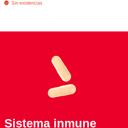
Sin existencias
original
actual
era:
es:
$45.00.
$38.55.
Sistema inmune