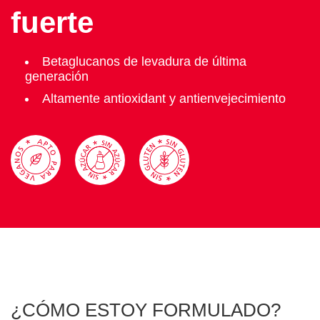
fuerte
Betaglucanos de levadura de última
generación
Altamente antioxidant y antienvejecimiento
¿CÓMO ESTOY FORMULADO?