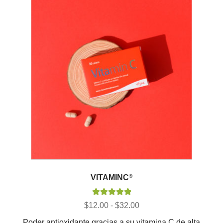
VITAMINC
®
Valorado con
Rango
$
12.00
-
$
32.00
5.00
de 5
de
Poder antioxidante gracias a su vitamina C de alta
precios: