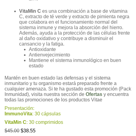
VitaMin C
es una combinación a base de vitamina
C, extracto de té verde y extracto de pimienta negra
que colabora en el funcionamiento normal del
sistema inmune y mejora la absorción del hierro.
Además, ayuda a la protección de las células frente
al daño oxidativo y contribuye a disminuir el
cansancio y la fatiga.
Antioxidante
Antienvejecimiento
Mantiene el sistema inmunológico en buen
estado
Mantén en buen estado las defensas y el sistema
inmunitario y tu organismo estará preparado frente a
cualquier amenaza. Si te ha gustado esta promoción (Pack
Inmunidad), visita nuestra sección de
Ofertas
y encuentra
todas las promociones de los productos Vitae
Presentación:
ImmunoVita
: 30 cápsulas
VitaMin C
: 30 comprimidos
El
El
$
45.00
$
38.55
precio
precio