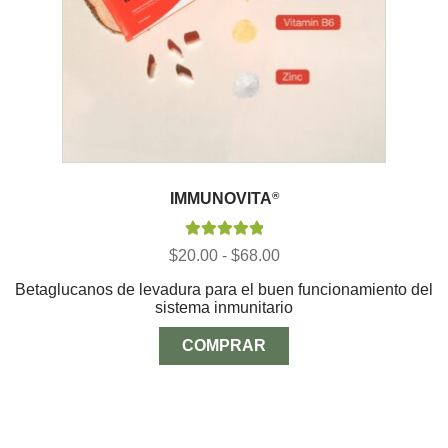
IMMUNOVITA
®
Valorado con
Rango
$
20.00
-
$
68.00
5.00
de 5
de
Betaglucanos de levadura para el buen funcionamiento del
precios:
sistema inmunitario
desde
$20.00
hasta
COMPRAR
$68.00