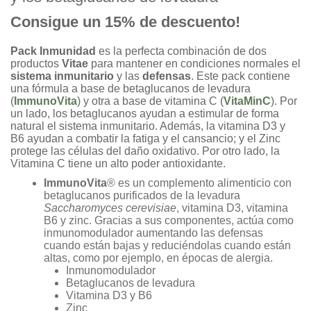
un cliente
Consigue un 15% de descuento!
Pack Inmunidad
es la perfecta combinación de dos
productos
Vitae
para mantener en condiciones normales el
sistema inmunitario
y las
defensas
. Este pack contiene
una fórmula a base de betaglucanos de levadura
(
ImmunoVita
) y otra a base de vitamina C (
VitaMinC
). Por
un lado, los betaglucanos ayudan a estimular de forma
natural el sistema inmunitario. Además, la vitamina D3 y
B6 ayudan a combatir la fatiga y el cansancio; y el Zinc
protege las células del daño oxidativo. Por otro lado, la
Vitamina C tiene un alto poder antioxidante.
ImmunoVita
® es un complemento alimenticio con
betaglucanos purificados de la levadura
Saccharomyces cerevisiae
, vitamina D3, vitamina
B6 y zinc. Gracias a sus componentes, actúa como
inmunomodulador aumentando las defensas
cuando están bajas y reduciéndolas cuando están
altas, como por ejemplo, en épocas de alergia.
Inmunomodulador
Betaglucanos de levadura
Vitamina D3 y B6
Zinc