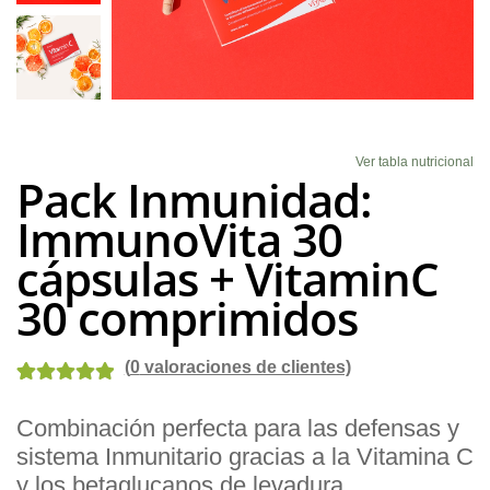
Blog
Ver tabla nutricional
Pack Inmunidad:
ImmunoVita 30
cápsulas + VitaminC
30 comprimidos
(
0
valoraciones de clientes)
Valorado con
1
Combinación perfecta para las defensas y
5.00
de 5 en
sistema Inmunitario gracias a la Vitamina C
base a
valoración de
y los betaglucanos de levadura