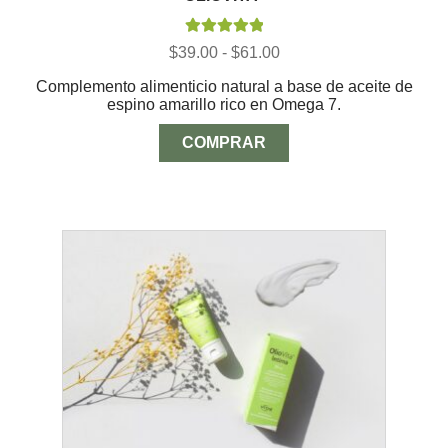
Valorado con
Rango
$
39.00
-
$
61.00
5.00
de 5
de
Complemento alimenticio natural a base de aceite de
precios:
espino amarillo rico en Omega 7.
desde
$39.00
hasta
COMPRAR
$61.00