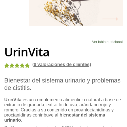
Blog
Ver tabla nutricional
UrinVita
(
0
valoraciones de clientes)
Valorado con
3
Bienestar del sistema urinario y problemas
5.00
de 5 en
de cistitis.
base a
valoraciones
UrinVita
es un complemento alimenticio natural a base de
de clientes
extracto de granada, extracto de uva, arándano rojo y
romero. Gracias a su contenido en proantocianidinas y
procianidinas contribuye al
bienestar del sistema
urinario
.