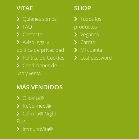
VITAE
SHOP
Quiénes somos
Todos los
FAQ
productos
Contacto
Veganos
Aviso legal y
Carrito
política de privacidad
Mi cuenta
Política de Cookies
Lost password
Condiciones de
uso y venta
MÁS VENDIDOS
OlioVita®
ReConnect®
CalmTu® Night
Plus
ImmunoVita®