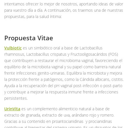
intentamos ofrecer lo mejor de nosotros, aportando ideas de valor
para vuestro día a día. A continuación, os traemos una de nuestras
propuestas, para la salud íntima:
Propuesta Vitae
Vulbiotic
es un simbiótico oral a base de Lactobacillus
rhamnosus, Lactobacillus crispatus y Fructooligosacáridos (FOS)
que contribuyen a restaurar el microbioma vaginal, favoreciendo el
equilibrio de la microbiota vaginal y su papel como barrera natural
frente infecciones genito-urinaras. Equilibra la microbiota y mejora
la protección frente a patógenos, como la Cándida albicans, cistitis.
Ayuda a la recuperación del pH vaginal post-infección o post-parto
y contribuye a mejorar la respuesta inmune frente a infecciones
persistentes.
UrinVita
es un complemento alimenticio natural a base de
extracto de granada, extracto de uva, arándano rojo y romero.
Gracias a su contenido en proantocianidinas y procianidinas
contribuye al bienestar del sistema urinario. Es un disruptor de los