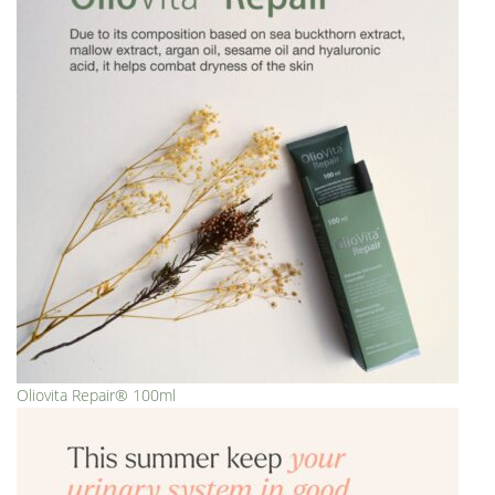
Oliovita Repair® 100ml