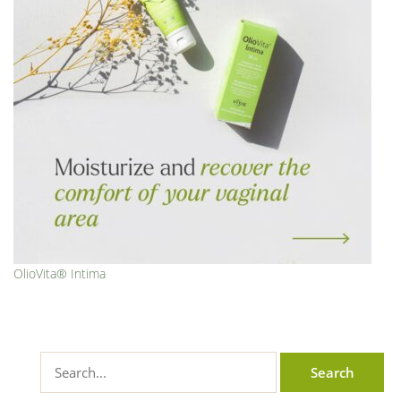
OlioVita® Intima