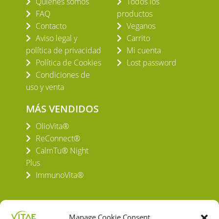
Quiénes somos
Todos los
FAQ
productos
Contacto
Veganos
Aviso legal y
Carrito
política de privacidad
Mi cuenta
Política de Cookies
Lost password
Condiciones de
uso y venta
MÁS VENDIDOS
OlioVita®
ReConnect®
CalmTu® Night
Plus
ImmunoVita®
Manage Cookie Consent