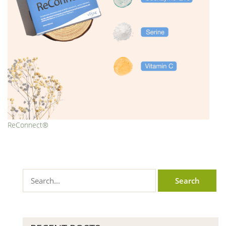
ReConnect®