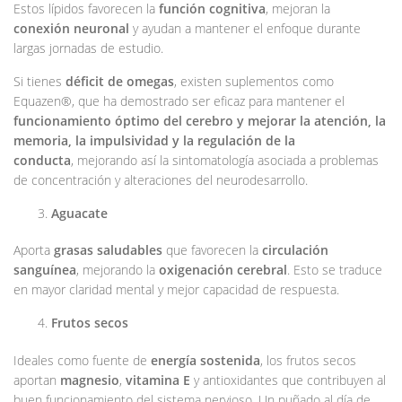
Estos lípidos favorecen la
función cognitiva
, mejoran la
conexión neuronal
y ayudan a mantener el enfoque durante
largas jornadas de estudio.
Si tienes
déficit de omegas
, existen suplementos como
Equazen®, que ha demostrado ser eficaz para mantener el
funcionamiento óptimo del cerebro y mejorar la atención, la
memoria, la impulsividad y la regulación de la
conducta
, mejorando así la sintomatología asociada a problemas
de concentración y alteraciones del neurodesarrollo.
Aguacate
Aporta
grasas saludables
que favorecen la
circulación
sanguínea
, mejorando la
oxigenación cerebral
. Esto se traduce
en mayor claridad mental y mejor capacidad de respuesta.
Frutos secos
Ideales como fuente de
energía sostenida
, los frutos secos
aportan
magnesio
,
vitamina E
y antioxidantes que contribuyen al
buen funcionamiento del sistema nervioso. Un puñado al día de