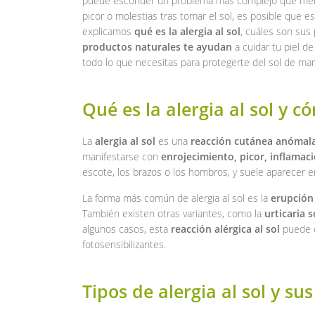
puede esconder un problema más complejo que merec
picor o molestias tras tomar el sol, es posible que es
explicamos
qué es la alergia al sol
, cuáles son sus
productos naturales te ayudan
a cuidar tu piel d
todo lo que necesitas para protegerte del sol de man
Qué es la alergia al sol y c
La
alergia al sol
es una
reacción cutánea anómal
manifestarse con
enrojecimiento, picor, inflama
escote, los brazos o los hombros, y suele aparecer 
La forma más común de alergia al sol es la
erupción
También existen otras variantes, como la
urticaria s
algunos casos, esta
reacción alérgica al sol
puede d
fotosensibilizantes.
Tipos de alergia al sol y su