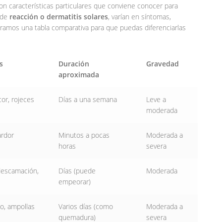
on características particulares que conviene conocer para
 de
reacción o dermatitis solares
, varían en síntomas,
tramos una tabla comparativa para que puedas diferenciarlas
s
Duración
Gravedad
aproximada
cor, rojeces
Días a una semana
Leve a
moderada
ardor
Minutos a pocas
Moderada a
horas
severa
 descamación,
Días (puede
Moderada
empeorar)
o, ampollas
Varios días (como
Moderada a
quemadura)
severa