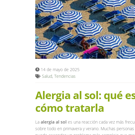
14 de mayo de 2025
Salud
,
Tendencias
Alergia al sol: qué e
cómo tratarla
La
alergia al sol
es una reacción cada vez más frecuen
sobre todo en primavera y verano. Muchas personas