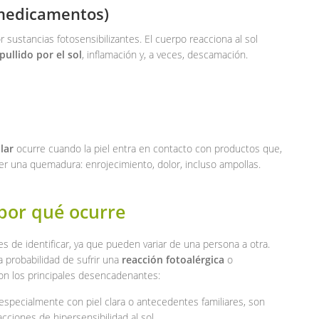
 medicamentos)
ustancias fotosensibilizantes. El cuerpo reacciona al sol
pullido por el sol
, inflamación y, a veces, descamación.
lar
ocurre cuando la piel entra en contacto con productos que,
cer una quemadura: enrojecimiento, dolor, incluso ampollas.
 por qué ocurre
s de identificar, ya que pueden variar de una persona a otra.
 probabilidad de sufrir una
reacción fotoalérgica
o
son los principales desencadenantes:
 especialmente con piel clara o antecedentes familiares, son
cciones de hipersensibilidad al sol.