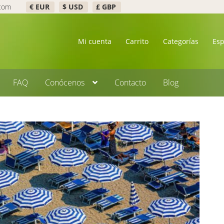
.com
€ EUR
$ USD
£ GBP
Mi cuenta
Carrito
Categorías
Es
FAQ
Conócenos
Contacto
Blog