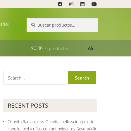
Buscar
Buscar
pañol
por:
$
0.00
0 productos
RECENT POSTS
OlioVita Radiance vs OlioVita: belleza integral de
cabello, piel y uñas con antioxidantes SevenAX®