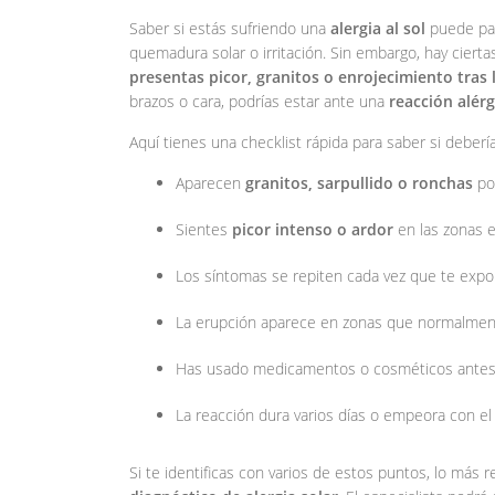
Saber si estás sufriendo una
alergia al sol
puede par
quemadura solar o irritación. Sin embargo, hay cierta
presentas picor, granitos o enrojecimiento tras 
brazos o cara, podrías estar ante una
reacción alérg
Aquí tienes una checklist rápida para saber si deberí
Aparecen
granitos, sarpullido o ronchas
po
Sientes
picor intenso o ardor
en las zonas 
Los síntomas se repiten cada vez que te expon
La erupción aparece en zonas que normalment
Has usado medicamentos o cosméticos antes
La reacción dura varios días o empeora con el
Si te identificas con varios de estos puntos, lo más