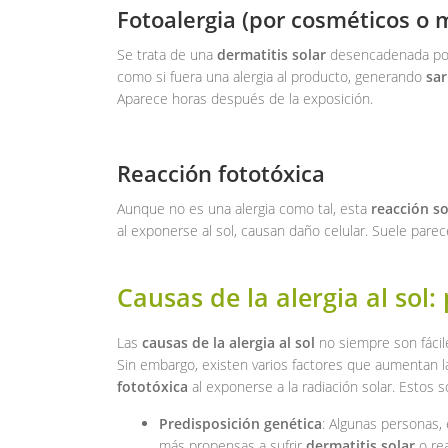
Fotoalergia (por cosméticos o
Se trata de una
dermatitis solar
desencadenada por s
como si fuera una alergia al producto, generando
sar
Aparece horas después de la exposición.
Reacción fototóxica
Aunque no es una alergia como tal, esta
reacción so
al exponerse al sol, causan daño celular. Suele pare
Causas de la alergia al sol:
Las
causas de la alergia al sol
no siempre son fácile
Sin embargo, existen varios factores que aumentan la
fototóxica
al exponerse a la radiación solar. Estos 
Predisposición genética
: Algunas personas,
más propensas a sufrir
dermatitis solar
o rea