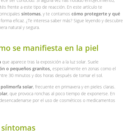
e ser conocido. Si alguna vez has notado enrojecimiento,
tés frente a este tipo de reacción. En este artículo te
 principales
síntomas
, y te contamos
cómo protegerte y qué
e forma eficaz. ¿Te interesa saber más? Sigue leyendo y descubre
era natural y segura.
ómo se manifiesta en la piel
a
que aparece tras la exposición a la luz solar. Suele
ción o pequeños granitos,
especialmente en zonas como el
entre 30 minutos y dos horas después de tomar el sol.
 polimorfa solar
, frecuente en primavera y en pieles claras.
olar
, que provoca ronchas al poco tiempo de exponerse. En
esencadenarse por el uso de cosméticos o medicamentos
s síntomas