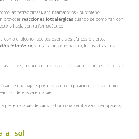
(como las tetraciclinas), antiinflamatorios (ibuprofeno,
en provocar
reacciones fotoalérgicas
cuando se combinan con
ecto o habla con tu farmacéutico.
s como el alcohol, aceites esenciales cítricos o ciertos
ción fototóxica
, similar a una quemadura, incluso tras una
icas
: Lupus, rosácea o eczema pueden aumentar la sensibilidad
 Pasar de una baja exposición a una exposición intensa, como
eacción defensiva en la piel.
 y la piel en etapas de cambio hormonal (embarazo, menopausia)
 al sol