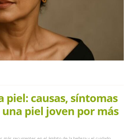
 piel: causas, síntomas
 una piel joven por más
s más recurrentes en el ámbito de la belleza y el cuidado