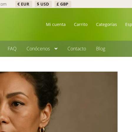
.com
€ EUR
$ USD
£ GBP
Mi cuenta
Carrito
Categorías
Es
FAQ
Conócenos
Contacto
Blog