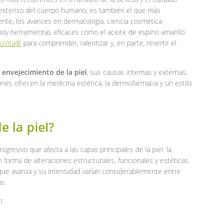
 extenso del cuerpo humano, es también el que más
nte, los avances en dermatología, ciencia cosmética
hoy herramientas eficaces como el aceite de espino amarillo
ioVita®
para comprender, ralentizar y, en parte, revertir el
l
envejecimiento de la piel
, sus causas internas y externas,
iones ofrecen la medicina estética, la dermofarmacia y un estilo
e la piel?
gresivo que afecta a las capas principales de la piel: la
n forma de alteraciones estructurales, funcionales y estéticas.
que avanza y su intensidad varían considerablemente entre
os.
n: