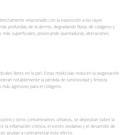
 directamente relacionado con la exposición a los rayos
 más profundas de la dermis, degradando fibras de colágeno y
pas más superficiales, provocando quemaduras, alteraciones
dicales libres en la piel. Estas moléculas reducen la oxigenación
aceleran notablemente la pérdida de luminosidad y firmeza
s más agresivos para el colágeno.
l ozono y otros contaminantes urbanos, se depositan sobre la
e la inflamación crónica, el estrés oxidativo y el desarrollo de
tes ayudan a contrarrestar este efecto.