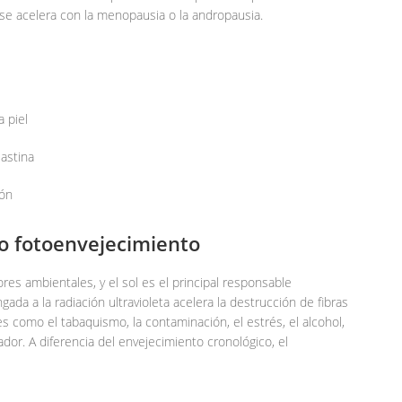
e acelera con la menopausia o la andropausia.
a piel
astina
ión
 o fotoenvejecimiento
res ambientales, y el sol es el principal responsable
ada a la radiación ultravioleta acelera la destrucción de fibras
es como el tabaquismo, la contaminación, el estrés, el alcohol,
ador. A diferencia del envejecimiento cronológico, el