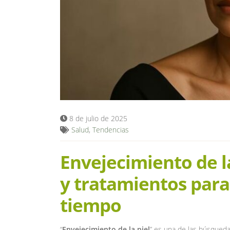
8 de julio de 2025
Salud
,
Tendencias
Envejecimiento de la
y tratamientos para
tiempo
“
Envejecimiento de la piel
” es una de las búsqueda