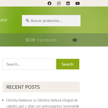
Buscar
Buscar
pañol
por:
$
0.00
0 productos
RECENT POSTS
OlioVita Radiance vs OlioVita: belleza integral de
cabello, piel y uñas con antioxidantes SevenAX®