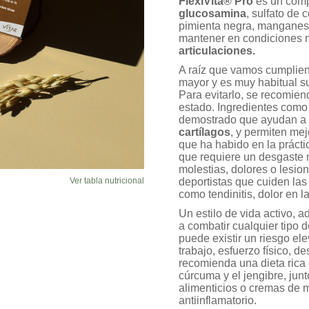
FlexiVita® Pro
es un comp
de clientes
glucosamina
, sulfato de
pimienta negra, manganeso
mantener en condiciones 
articulaciones.
A raíz que vamos cumplien
mayor y es muy habitual su
Para evitarlo, se recomien
estado. Ingredientes como
demostrado que ayudan a
cartílagos
, y permiten mej
que ha habido en la prácti
que requiere un desgaste m
molestias, dolores o lesio
Ver tabla nutricional
deportistas que cuiden las
como tendinitis, dolor en l
Un estilo de vida activo,
a combatir cualquier tipo 
puede existir un riesgo ele
trabajo, esfuerzo físico, d
recomienda una dieta rica 
cúrcuma y el jengibre, ju
alimenticios o cremas de m
antiinflamatorio.