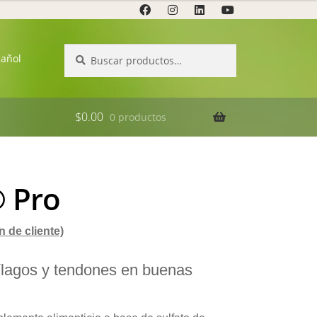
Buscar
Buscar
pañol
por:
$
0.00
0 productos
® Pro
 de cliente)
tílagos y tendones en buenas