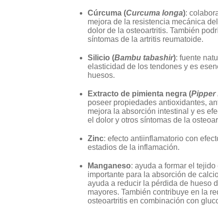
Cúrcuma (
Curcuma longa
)
: colabor
mejora de la resistencia mecánica del
dolor de la osteoartritis. También pod
síntomas de la artritis reumatoide.
Silicio (
Bambu tabashir
)
: fuente natu
elasticidad de los tendones y es esenc
huesos.
Extracto de pimienta negra (
Pipper
poseer propiedades antioxidantes, ant
mejora la absorción intestinal y es efe
el dolor y otros síntomas de la osteoart
Zinc
: efecto antiinflamatorio con efe
estadios de la inflamación.
Manganeso
: ayuda a formar el tejid
importante para la absorción de calci
ayuda a reducir la pérdida de hueso 
mayores. También contribuye en la red
osteoartritis en combinación con gluc