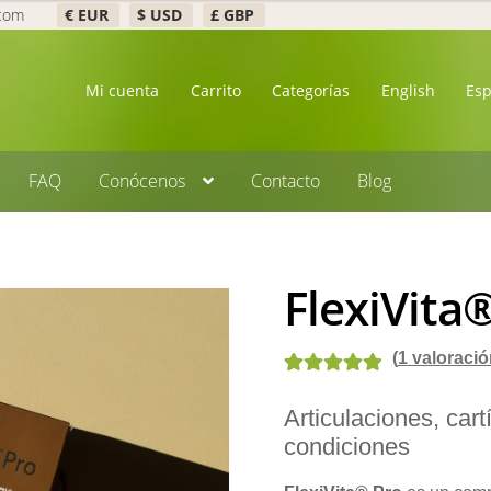
.com
€ EUR
$ USD
£ GBP
Mi cuenta
Carrito
Categorías
English
Es
FAQ
Conócenos
Contacto
Blog
FlexiVita
(
1
valoración
Valorado con
3
Articulaciones, car
5.00
de 5 en
condiciones
base a
valoraciones