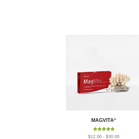
MAGVITA
®
Valorado con
Rango
$
12.00
-
$
30.00