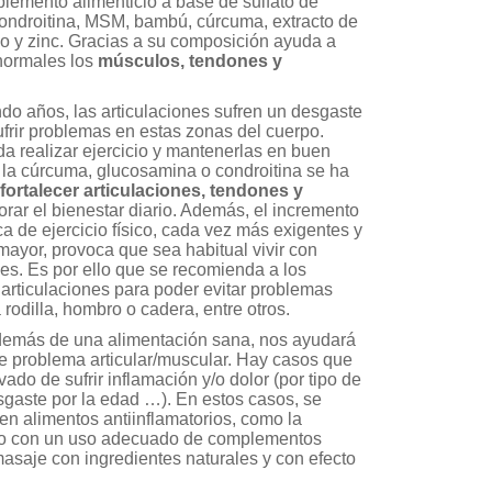
lemento alimenticio a base de sulfato de
 condroitina, MSM, bambú, cúrcuma, extracto de
 y zinc. Gracias a su composición ayuda a
normales los
músculos, tendones y
do años, las articulaciones sufren un desgaste
frir problemas en estas zonas del cuerpo.
da realizar ejercicio y mantenerlas en buen
 la cúrcuma, glucosamina o condroitina se ha
fortalecer articulaciones, tendones y
orar el bienestar diario. Además, el incremento
ca de ejercicio físico, cada vez más exigentes y
ayor, provoca que sea habitual vivir con
nes. Es por ello que se recomienda a los
 articulaciones para poder evitar problemas
a rodilla, hombro o cadera, entre otros.
 además de una alimentación sana, nos ayudará
de problema articular/muscular. Hay casos que
vado de sufrir inflamación y/o dolor (por tipo de
esgaste por la edad …). En estos casos, se
en alimentos antiinflamatorios, como la
nto con un uso adecuado de complementos
asaje con ingredientes naturales y con efecto