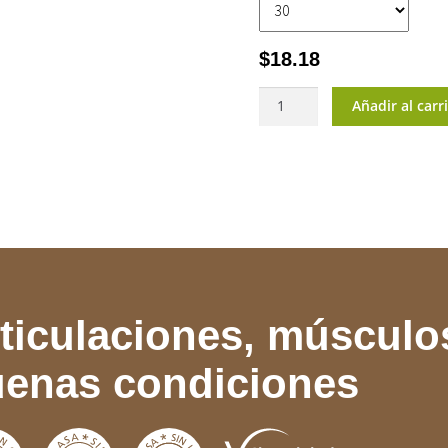
$
18.18
FlexiVita®
Añadir al carr
Pro
cantidad
ticulaciones, músculo
enas condiciones