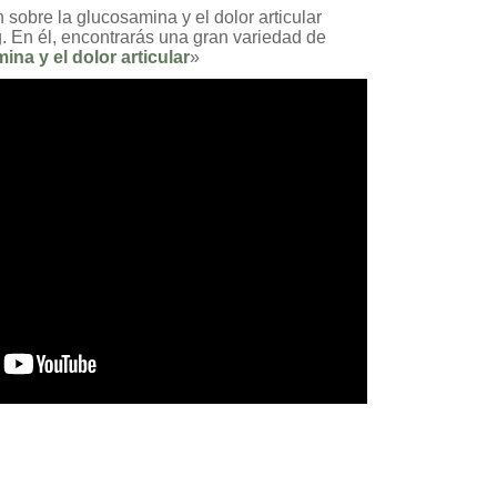
 sobre la glucosamina y el dolor articular
g. En él, encontrarás una gran variedad de
na y el dolor articular
»