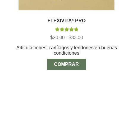
FLEXIVITA
®
PRO
Valorado con
Rango
$
20.00
-
$
33.00
5.00
de 5
de
Articulaciones, cartílagos y tendones en buenas
precios:
condiciones
desde
$20.00
hasta
COMPRAR
$33.00