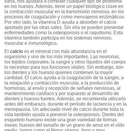
sana, nos ayudará a combatir cualquier tipo de problema
en los huesos. Además, tiene un papel biológico clave en
la contracción muscular en la transmisión nerviosa, en los
procesos de coagulación y como mensajeros enzimáticos.
Por otro lado, la vitamina D ayuda a absorber el calcio
aportado por las otras sales. Sin ella se pueden presentar
enfermedades como la osteoporosis o el raquitismo. Esta
vitamina también participa en los sistemas nervioso,
muscular e inmunológico.
El
calcio
es el mineral con más abundancia en el
organismo y uno de los más importantes. Las neuronas,
los tejidos corporales, la sangre y otros líquidos del cuerpo
lo necesitan para sus funciones vitales. Sin embargo, son
los dientes y los huesos quienes contienen la mayor
cantidad. El calcio ayuda a la coagulación de la sangre, a
la relajación y contracción muscular, a la producción de
hormonas, al envío y recepción de señales nerviosas, al
mantenimiento cardíaco y por supuesto al desarrollo de
dientes y huesos fuertes. Además, se recomienda utilizarlo
antes del embarazo, durante el período de lactancia y en la
menopausia. Un adecuado nivel de calcio durante toda la
vida también ayuda a prevenir la osteoporosis. Dentro del
esqueleto humano existe una gran variedad de formas
óseas: huesos del tamaño de un grano de arroz en el oído
medio, largos como el fémur, planos, lisos o muy