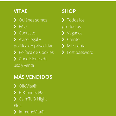
VITAE
SHOP
Quiénes somos
Todos los
FAQ
productos
Contacto
Veganos
Aviso legal y
Carrito
política de privacidad
Mi cuenta
Política de Cookies
Lost password
Condiciones de
uso y venta
MÁS VENDIDOS
OlioVita®
ReConnect®
CalmTu® Night
Plus
ImmunoVita®