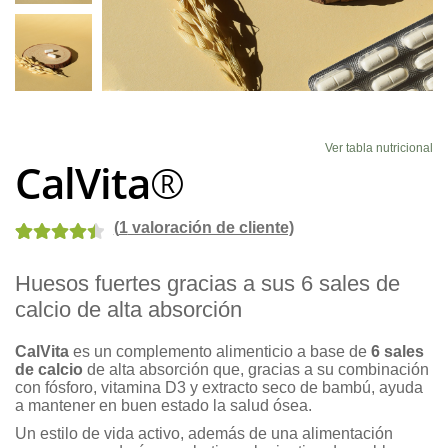
Blog
Ver tabla nutricional
CalVita
®
(
1
valoración de cliente)
Valorado
2
Huesos fuertes gracias a sus 6 sales de
con
4.50
de
calcio de alta absorción
5 en base a
valoraciones
CalVita
es un complemento alimenticio a base de
6 sales
de clientes
de calcio
de alta absorción que, gracias a su combinación
con fósforo, vitamina D3 y extracto seco de bambú, ayuda
a mantener en buen estado la salud ósea.
Un estilo de vida activo, además de una alimentación