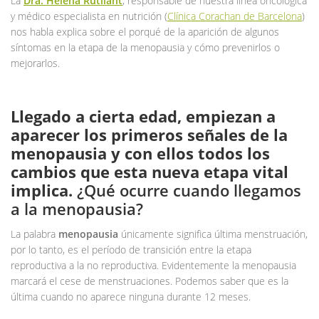
La
Dra. Helena Rutllant
, responsable de nuestra línea oncológica
y médico especialista en nutrición (
Clínica Corachan de Barcelona
)
nos habla explica sobre el porqué de la aparición de algunos
síntomas en la etapa de la menopausia y cómo prevenirlos o
mejorarlos.
Llegado a cierta edad, empiezan a
aparecer los primeros señales de la
menopausia y con ellos todos los
cambios que esta nueva etapa vital
implica.
¿Qué ocurre cuando llegamos
a la menopausia?
La palabra
menopausia
únicamente significa última menstruación,
por lo tanto, es el período de transición entre la etapa
reproductiva a la no reproductiva. Evidentemente la menopausia
marcará el cese de menstruaciones. Podemos saber que es la
última cuando no aparece ninguna durante 12 meses.