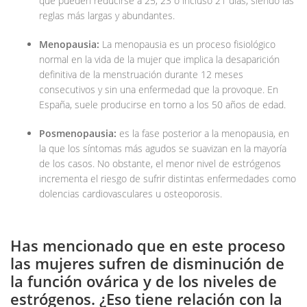
que pueden reducirse a 25, 23 o incluso 21 días, siendo las
reglas más largas y abundantes.
Menopausia:
La menopausia es un proceso fisiológico
normal en la vida de la mujer que implica la desaparición
definitiva de la menstruación durante 12 meses
consecutivos y sin una enfermedad que la provoque. En
España, suele producirse en torno a los 50 años de edad.
Posmenopausia:
es la fase posterior a la menopausia, en
la que los síntomas más agudos se suavizan en la mayoría
de los casos. No obstante, el menor nivel de estrógenos
incrementa el riesgo de sufrir distintas enfermedades como
dolencias cardiovasculares u osteoporosis.
Has mencionado que en este proceso
las mujeres sufren de disminución de
la función ovárica y de los niveles de
estrógenos. ¿Eso tiene relación con la