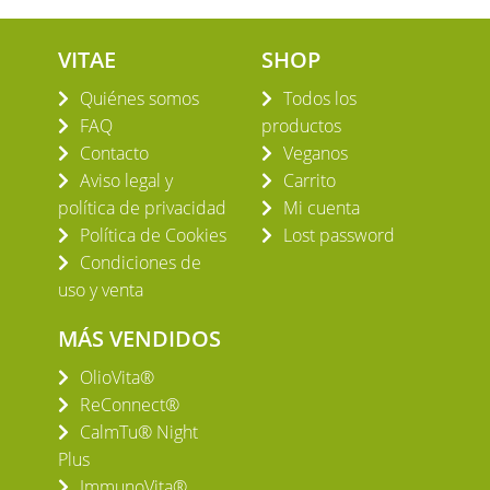
VITAE
SHOP
Quiénes somos
Todos los
FAQ
productos
Contacto
Veganos
Aviso legal y
Carrito
política de privacidad
Mi cuenta
Política de Cookies
Lost password
Condiciones de
uso y venta
MÁS VENDIDOS
OlioVita®
ReConnect®
CalmTu® Night
Plus
ImmunoVita®