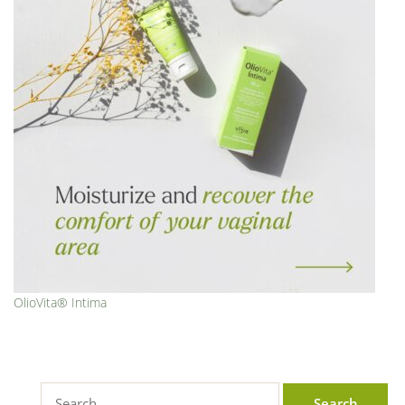
OlioVita® Intima