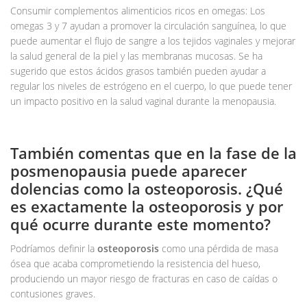
Consumir complementos alimenticios ricos en omegas: Los
omegas 3 y 7 ayudan a promover la circulación sanguínea, lo que
puede aumentar el flujo de sangre a los tejidos vaginales y mejorar
la salud general de la piel y las membranas mucosas. Se ha
sugerido que estos ácidos grasos también pueden ayudar a
regular los niveles de estrógeno en el cuerpo, lo que puede tener
un impacto positivo en la salud vaginal durante la menopausia.
También comentas que en la fase de la
posmenopausia puede aparecer
dolencias como la osteoporosis. ¿Qué
es exactamente la osteoporosis y por
qué ocurre durante este momento?
Podríamos definir la
osteoporosis
como una pérdida de masa
ósea que acaba comprometiendo la resistencia del hueso,
produciendo un mayor riesgo de fracturas en caso de caídas o
contusiones graves.