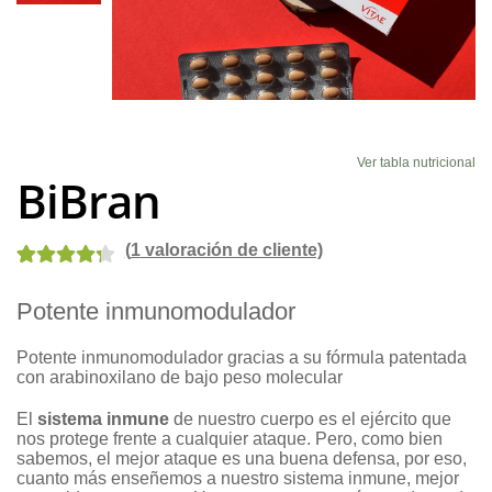
Blog
Ver tabla nutricional
BiBran
(
1
valoración de cliente)
Valorado
3
Potente inmunomodulador
con
4.33
de
5 en base a
Potente inmunomodulador gracias a su fórmula patentada
valoracione
con arabinoxilano de bajo peso molecular
s de clientes
El
sistema inmune
de nuestro cuerpo es el ejército que
nos protege frente a cualquier ataque. Pero, como bien
sabemos, el mejor ataque es una buena defensa, por eso,
cuanto más enseñemos a nuestro sistema inmune, mejor