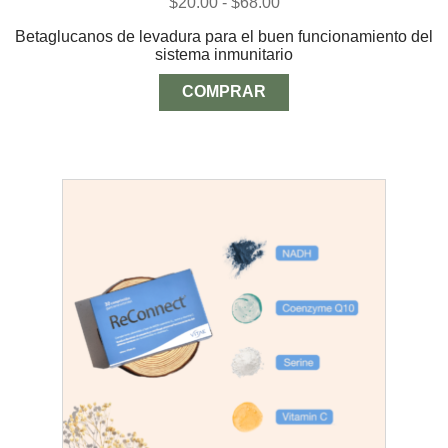
Rango
$
20.00
-
$
68.00
5.00
de 5
de
Betaglucanos de levadura para el buen funcionamiento del
precios:
sistema inmunitario
desde
$20.00
hasta
COMPRAR
$68.00