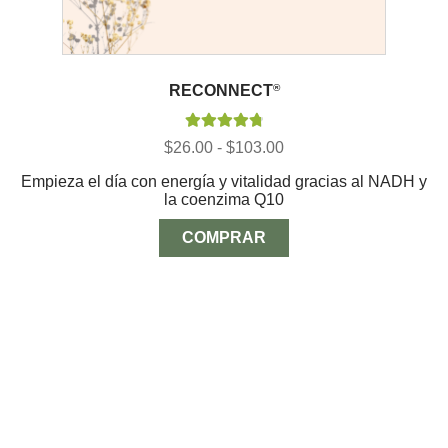
RECONNECT
®
Valorado con
Rango
$
26.00
-
$
103.00
4.88
de 5
de
Empieza el día con energía y vitalidad gracias al NADH y
precios:
la coenzima Q10
desde
$26.00
hasta
COMPRAR
$103.00