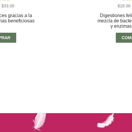
do con
Valor
Rango
-
$
33.00
$
18.00
de 5
5.0
de
precios:
ces gracias a la
Digestiones fel
desde
ias beneficiosas
mezcla de bacte
$13.00
y enzimas
hasta
$33.00
PRAR
COM