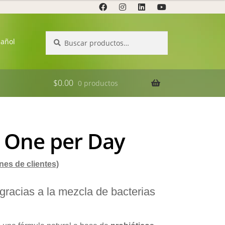
Buscar
Buscar
pañol
por:
$
0.00
0 productos
a One per Day
nes de clientes)
 gracias a la mezcla de bacterias