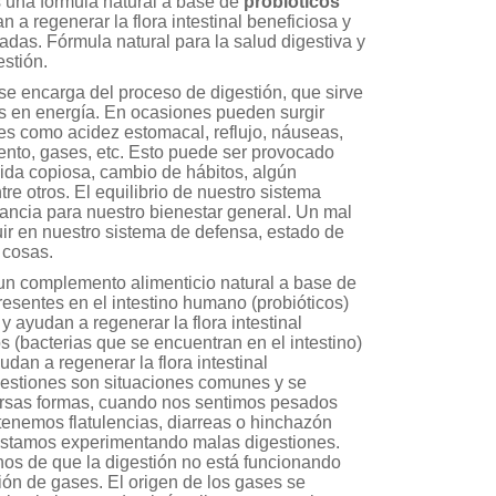
 una fórmula natural a base de
probióticos
 a regenerar la flora intestinal beneficiosa y
sadas. Fórmula natural para la salud digestiva y
estión.
se encarga del proceso de digestión, que sirve
os en energía. En ocasiones pueden surgir
es como acidez estomacal, reflujo, náuseas,
iento, gases, etc. Esto puede ser provocado
da copiosa, cambio de hábitos, algún
re otros. El equilibrio de nuestro sistema
rtancia para nuestro bienestar general. Un mal
ir en nuestro sistema de defensa, estado de
 cosas.
 un complemento alimenticio natural a base de
esentes en el intestino humano (probióticos)
y ayudan a regenerar la flora intestinal
s (bacterias que se encuentran en el intestino)
udan a regenerar la flora intestinal
gestiones son situaciones comunes y se
rsas formas, cuando nos sentimos pesados ​​
enemos flatulencias, diarreas o hinchazón
stamos experimentando malas digestiones.
nos de que la digestión no está funcionando
ión de gases. El origen de los gases se