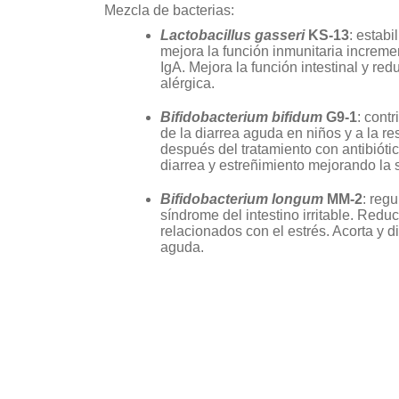
Mezcla de bacterias:
Lactobacillus gasseri
KS-13
: estabi
mejora la función inmunitaria increm
IgA. Mejora la función intestinal y red
alérgica.
Bifidobacterium bifidum
G9-1
: cont
de la diarrea aguda en niños y a la res
después del tratamiento con antibióti
diarrea y estreñimiento mejorando la s
Bifidobacterium longum
MM-2
: reg
síndrome del intestino irritable. Redu
relacionados con el estrés. Acorta y d
aguda.