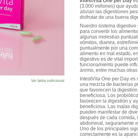
IntestVita One per Day
es
un cliente
(3.000 millones) que ayudan
alivian las digestiones pe
disfrutar de una buena dig
Nuestro sistema digestivo 
para convertir los aliment
algunas molestias puntual
vómitos, diarrea, estreñim
puntualmente por una comi
alimento en mal estado, ent
digestivo es de vital impo
funcionamiento puede influ
ánimo, entre muchas otras
IntestVita One per Day es
Ver tabla nutricional
una mezcla de bacterias pr
que favorecen la digestión 
beneficiosa. Los probiótico
favorecen la digestión y ay
beneficiosa. Las malas di
pueden manifestar de dive
después de cada comida, t
abdominal, seguramente e
Uno de los principales sig
correctamente es la aparic