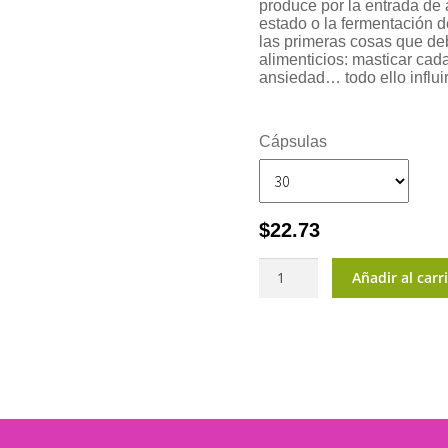
produce por la entrada de 
estado o la fermentación de
las primeras cosas que de
alimenticios: masticar ca
ansiedad… todo ello influ
Cápsulas
$
22.73
IntestVita
Añadir al carr
One
per
Day
cantidad