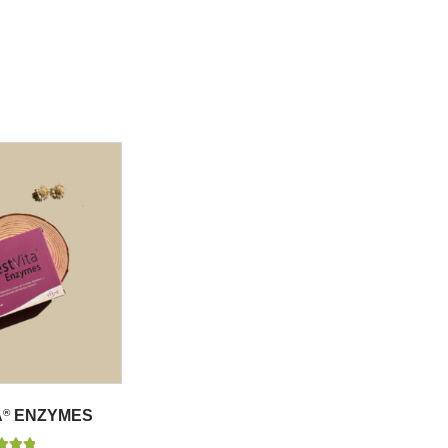
A
®
ENZYMES