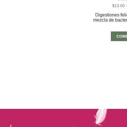
Valora
$
13.00
5.00
Digestiones feli
mezcla de bacter
COM