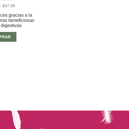
ado con
Rango
-
$
47.00
0
de 5
de
precios:
ices gracias a la
desde
rias beneficiosas
$18.00
 digestivas
hasta
$47.00
PRAR