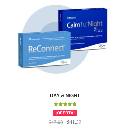
DAY & NIGHT
Valorado con
¡OFERTA!
5.00
de 5
El
El
$
47.93
$
41.32
precio
precio