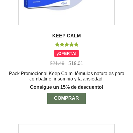
KEEP CALM
Valorado con
¡OFERTA!
5.00
de 5
El
El
$
21.49
$
19.01
precio
precio
Pack Promocional Keep Calm: fórmulas naturales para
original
actual
combatir el insomnio y la ansiedad.
era:
es:
$21.49.
$19.01.
Consigue un 15% de descuento!
COMPRAR