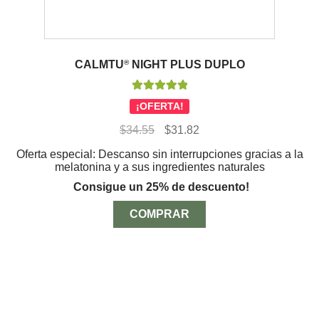
CALMTU
®
NIGHT PLUS DUPLO
Valorado con
¡OFERTA!
5.00
de 5
El
El
$
34.55
$
31.82
precio
precio
Oferta especial: Descanso sin interrupciones gracias a la
original
actual
melatonina y a sus ingredientes naturales
era:
es:
$34.55.
$31.82.
Consigue un 25% de descuento!
COMPRAR