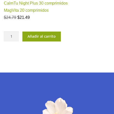
CalmTu Night Plus 30 comprimidos
MagVita 20 comprimidos
El
El
$
24.79
$
21.49
precio
precio
original
actual
era:
es:
Sweet
$24.79.
$21.49.
Añadir al carrito
Dreams
cantidad