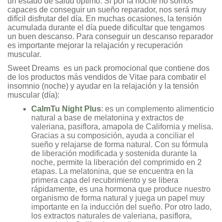
un estado de salud óptimo. Si por la noche no somos
capaces de conseguir un sueño reparador, nos será muy
difícil disfrutar del día. En muchas ocasiones, la tensión
acumulada durante el día puede dificultar que tengamos
un buen descanso. Para conseguir un descanso reparador
es importante mejorar la relajación y recuperación
muscular.
Sweet Dreams es un pack promocional que contiene dos
de los productos más vendidos de Vitae para combatir el
insomnio (noche) y ayudar en la relajación y la tensión
muscular (día):
CalmTu Night Plus
: es un complemento alimenticio
natural a base de melatonina y extractos de
valeriana, pasiflora, amapola de California y melisa.
Gracias a su composición, ayuda a conciliar el
sueño y relajarse de forma natural. Con su fórmula
de liberación modificada y sostenida durante la
noche, permite la liberación del comprimido en 2
etapas. La melatonina, que se encuentra en la
primera capa del recubrimiento y se libera
rápidamente, es una hormona que produce nuestro
organismo de forma natural y juega un papel muy
importante en la inducción del sueño. Por otro lado,
los extractos naturales de valeriana, pasiflora,