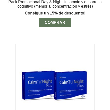
Pack Promocional Day & Night: insomnio y desarrollo
original
actual
cognitivo (memoria, concentración y estrés)
era:
es:
$47.93.
$41.32.
Consigue un 15% de descuento!
COMPRAR