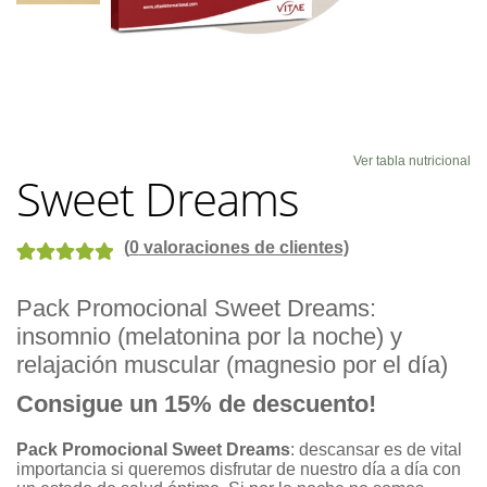
Blog
Ver tabla nutricional
Sweet Dreams
(
0
valoraciones de clientes)
Valorado con
1
Pack Promocional Sweet Dreams:
5.00
de 5 en
insomnio (melatonina por la noche) y
base a
valoración de
relajación muscular (magnesio por el día)
un cliente
Consigue un 15% de descuento!
Pack Promocional Sweet Dreams
: descansar es de vital
importancia si queremos disfrutar de nuestro día a día con