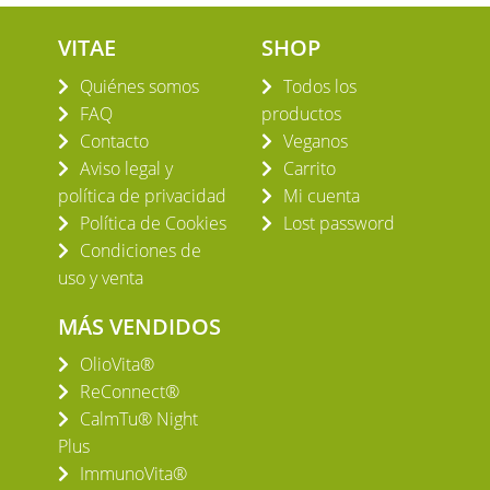
VITAE
SHOP
Quiénes somos
Todos los
FAQ
productos
Contacto
Veganos
Aviso legal y
Carrito
política de privacidad
Mi cuenta
Política de Cookies
Lost password
Condiciones de
uso y venta
MÁS VENDIDOS
OlioVita®
ReConnect®
CalmTu® Night
Plus
ImmunoVita®