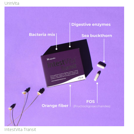
UrinVita
IntestVita Transit