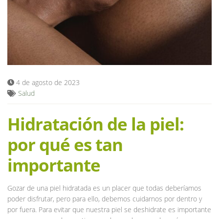
Blog
4 de agosto de 2023
Salud
Hidratación de la piel:
por qué es tan
importante
Gozar de una piel hidratada es un placer que todas deberíamos
poder disfrutar, pero para ello, debemos cuidarnos por dentro y
por fuera. Para evitar que nuestra piel se deshidrate es importante