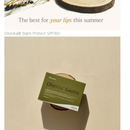
Oliovita® Balm Protect SPF30+