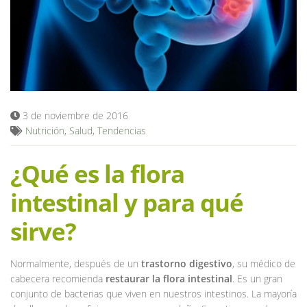
Blog
3 de noviembre de 2016
Nutrición
,
Salud
,
Tendencias
¿Qué es la flora
intestinal y para qué
sirve?
Normalmente, después de un
trastorno digestivo
, su médico de
cabecera recomienda
restaurar la flora intestinal
. Es un gran
conjunto de bacterias que viven en nuestros intestinos. La mayoría