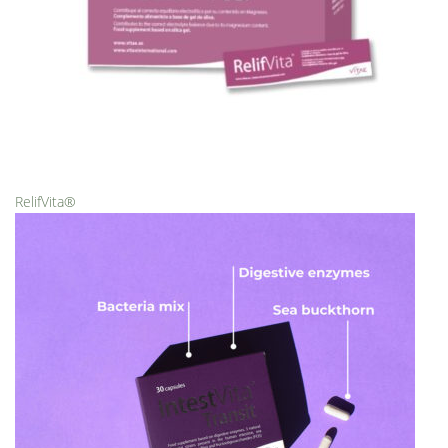
RelifVita®