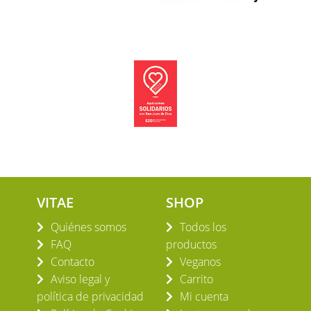
VITAE
SHOP
Quiénes somos
Todos los
FAQ
productos
Contacto
Veganos
Aviso legal y
Carrito
política de privacidad
Mi cuenta