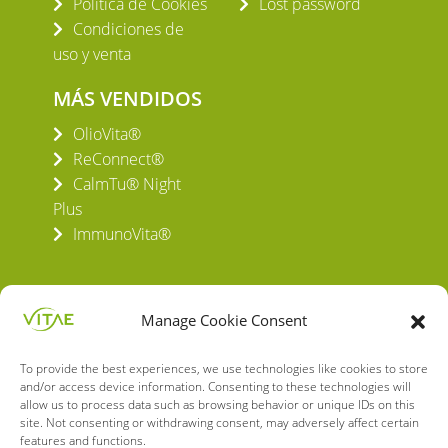
Política de Cookies
Lost password
Condiciones de
uso y venta
MÁS VENDIDOS
OlioVita®
ReConnect®
CalmTu® Night
Plus
ImmunoVita®
Manage Cookie Consent
To provide the best experiences, we use technologies like cookies to store
VITAE HEALTH INNOVATION S.L.
and/or access device information. Consenting to these technologies will
C/ Verneda del Congost, 5
allow us to process data such as browsing behavior or unique IDs on this
08160 Montmeló Barcelona (España)
site. Not consenting or withdrawing consent, may adversely affect certain
features and functions.