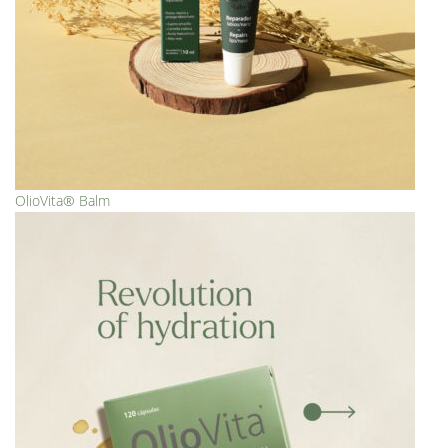
OlioVita® Balm