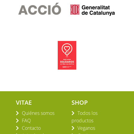
VITAE
SHOP
Quiénes somos
Todos los
FAQ
productos
Contacto
Veganos