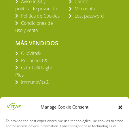
Aviso legal y
Carrito
política de privacidad
Mi cuenta
Política de Cookies
Lost password
Condiciones de
uso y venta
MÁS VENDIDOS
OlioVita®
ReConnect®
CalmTu® Night
Plus
ImmunoVita®
Manage Cookie Consent
To provide the best experiences, we use technologies like cookies to store
VITAE HEALTH INNOVATION S.L.
and/or access device information. Consenting to these technologies will