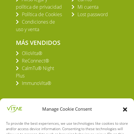
política de privacidad
Mi cuenta
Política de Cookies
Lost password
Condiciones de
uso y venta
MÁS VENDIDOS
OlioVita®
ReConnect®
CalmTu® Night
Plus
ImmunoVita®
Manage Cookie Consent
To provide the best experiences, we use technologies like cookies to store
VITAE HEALTH INNOVATION S.L.
and/or access device information. Consenting to these technologies will
C/ Verneda del Congost, 5