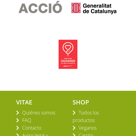
VITAE
SHOP
Quiénes somos
Todos los
FAQ
productos
Contacto
Veganos
Aviso legal y
Carrito