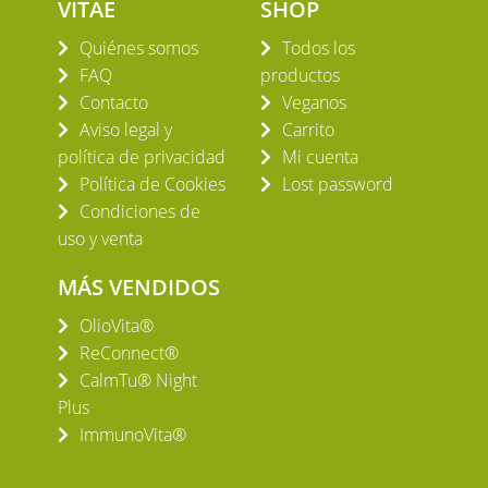
VITAE
SHOP
Quiénes somos
Todos los
FAQ
productos
Contacto
Veganos
Aviso legal y
Carrito
política de privacidad
Mi cuenta
Política de Cookies
Lost password
Condiciones de
uso y venta
MÁS VENDIDOS
OlioVita®
ReConnect®
CalmTu® Night
Plus
ImmunoVita®