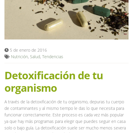
Blog
5 de enero de 2016
Nutrición
,
Salud
,
Tendencias
Detoxificación de tu
organismo
A través de la detoxificación de tu organismo, depuras tu cuerpo
de contaminantes y al mismo tiempo le das lo que necesita para
funcionar correctamente. Este proceso es cada vez más popular
ya que hay más programas para elegir que puedes seguir en casa
solo o bajo guía. La detoxificación suele ser mucho menos severa