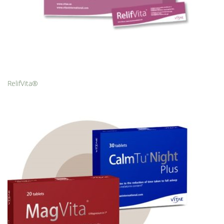
RelifVita®