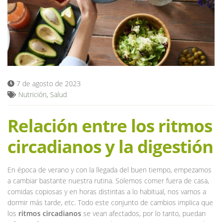
Blog
7 de agosto de 2023
Nutrición
,
Salud
Relación entre los ritmos
circadianos y la digestión
En época de verano y con la llegada del buen tiempo, empezamos
a cambiar bastante nuestra rutina. Solemos comer fuera de casa,
comidas copiosas y en horas distintas a lo habitual, nos vamos a
dormir más tarde, etc. Todo este conjunto de cambios implica que
los
ritmos circadianos
se vean afectados, por lo tanto, puedan