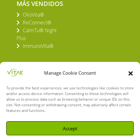
MÁS VENDIDOS
OlioVita®
ReConnect®
CalmTu® Night
Plus
ImmunoVita®
Manage Cookie Consent
To provide the best experiences, we use technologies like cookies to store
VITAE HEALTH INNOVATION S.L.
and/or access device information. Consenting to these technologies will
C/ Verneda del Congost, 5
allow us to process data such as browsing behavior or unique IDs on this
08160 Montmeló Barcelona (España)
site. Not consenting or withdrawing consent, may adversely affect certain
features and functions.
English
Spanish
Accept