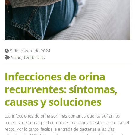
Blog
5 de febrero de 2024
Salud
,
Tendencias
Infecciones de orina
recurrentes: síntomas,
causas y soluciones
Las infecciones de orina son más comunes que las sufran las
mujeres, debido a que la uretra es más corta y está más cerca del
recto. Por lo tanto, facilita la entrada de bacterias a las vías