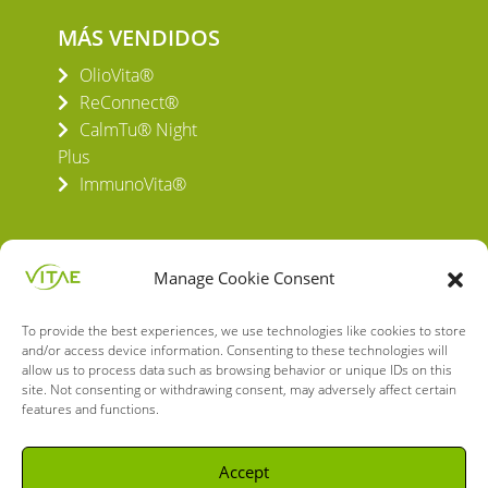
MÁS VENDIDOS
OlioVita®
ReConnect®
CalmTu® Night
Plus
ImmunoVita®
Manage Cookie Consent
To provide the best experiences, we use technologies like cookies to store
VITAE HEALTH INNOVATION S.L.
and/or access device information. Consenting to these technologies will
C/ Verneda del Congost, 5
allow us to process data such as browsing behavior or unique IDs on this
site. Not consenting or withdrawing consent, may adversely affect certain
08160 Montmeló Barcelona (España)
features and functions.
English
Spanish
Accept