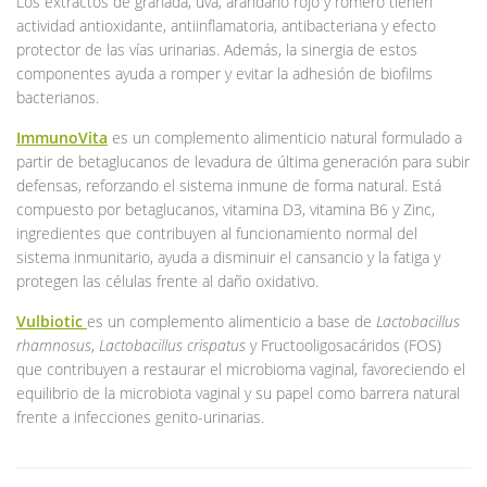
Los extractos de granada, uva, arándano rojo y romero tienen
actividad antioxidante, antiinflamatoria, antibacteriana y efecto
protector de las vías urinarias. Además, la sinergia de estos
componentes ayuda a romper y evitar la adhesión de biofilms
bacterianos.
ImmunoVita
es un complemento alimenticio natural formulado a
partir de betaglucanos de levadura de última generación para subir
defensas, reforzando el sistema inmune de forma natural. Está
compuesto por betaglucanos, vitamina D3, vitamina B6 y Zinc,
ingredientes que contribuyen al funcionamiento normal del
sistema inmunitario, ayuda a disminuir el cansancio y la fatiga y
protegen las células frente al daño oxidativo.
Vulbiotic
es un complemento alimenticio a base de
Lactobacillus
rhamnosus
,
Lactobacillus crispatus
y Fructooligosacáridos (FOS)
que contribuyen a restaurar el microbioma vaginal, favoreciendo el
equilibrio de la microbiota vaginal y su papel como barrera natural
frente a infecciones genito-urinarias.