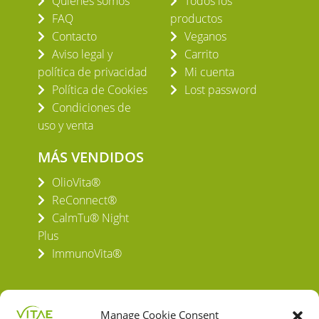
Quiénes somos
Todos los
FAQ
productos
Contacto
Veganos
Aviso legal y
Carrito
política de privacidad
Mi cuenta
Política de Cookies
Lost password
Condiciones de
uso y venta
MÁS VENDIDOS
OlioVita®
ReConnect®
CalmTu® Night
Plus
ImmunoVita®
Manage Cookie Consent