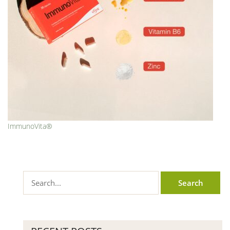
ImmunoVita®