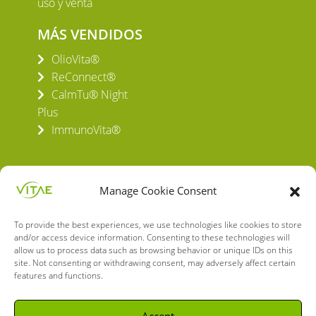
uso y venta
MÁS VENDIDOS
OlioVita®
ReConnect®
CalmTu® Night
Plus
ImmunoVita®
Manage Cookie Consent
To provide the best experiences, we use technologies like cookies to store
VITAE HEALTH INNOVATION S.L.
and/or access device information. Consenting to these technologies will
C/ Verneda del Congost, 5
allow us to process data such as browsing behavior or unique IDs on this
08160 Montmeló Barcelona (España)
site. Not consenting or withdrawing consent, may adversely affect certain
features and functions.
English
Spanish
Accept