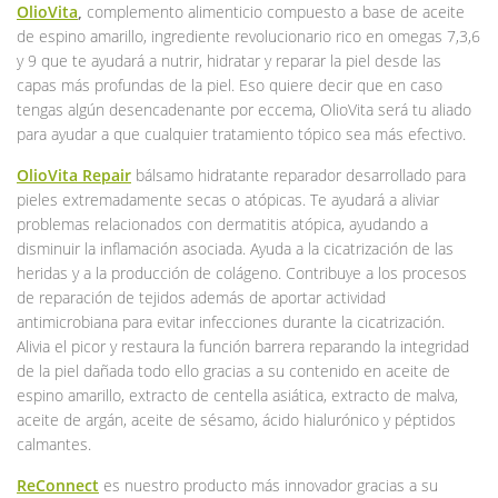
OlioVita
,
complemento alimenticio compuesto a base de aceite
de espino amarillo, ingrediente revolucionario rico en omegas 7,3,6
y 9 que te ayudará a nutrir, hidratar y reparar la piel desde las
capas más profundas de la piel. Eso quiere decir que en caso
tengas algún desencadenante por eccema, OlioVita será tu aliado
para ayudar a que cualquier tratamiento tópico sea más efectivo.
OlioVita Repair
bálsamo hidratante reparador desarrollado para
pieles extremadamente secas o atópicas. Te ayudará a aliviar
problemas relacionados con dermatitis atópica, ayudando a
disminuir la inflamación asociada. Ayuda a la cicatrización de las
heridas y a la producción de colágeno. Contribuye a los procesos
de reparación de tejidos además de aportar actividad
antimicrobiana para evitar infecciones durante la cicatrización.
Alivia el picor y restaura la función barrera reparando la integridad
de la piel dañada todo ello gracias a su contenido en aceite de
espino amarillo, extracto de centella asiática, extracto de malva,
aceite de argán, aceite de sésamo, ácido hialurónico y péptidos
calmantes.
ReConnect
es nuestro producto más innovador gracias a su