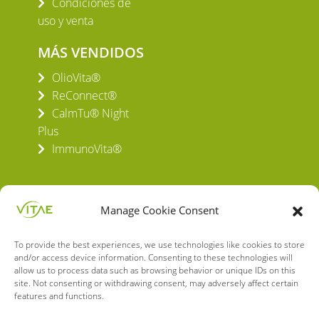
Condiciones de
uso y venta
MÁS VENDIDOS
OlioVita®
ReConnect®
CalmTu® Night
Plus
ImmunoVita®
Manage Cookie Consent
To provide the best experiences, we use technologies like cookies to store
VITAE HEALTH INNOVATION S.L.
and/or access device information. Consenting to these technologies will
C/ Verneda del Congost, 5
allow us to process data such as browsing behavior or unique IDs on this
08160 Montmeló Barcelona (España)
site. Not consenting or withdrawing consent, may adversely affect certain
features and functions.