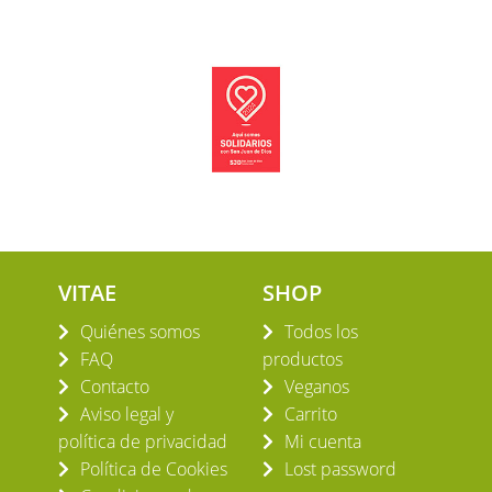
VITAE
SHOP
Quiénes somos
Todos los
FAQ
productos
Contacto
Veganos
Aviso legal y
Carrito
política de privacidad
Mi cuenta
Política de Cookies
Lost password