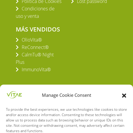
Política de Cookies
Lost password
Condiciones de
uso y venta
MÁS VENDIDOS
OlioVita®
ReConnect®
CalmTu® Night
Plus
ImmunoVita®
Manage Cookie Consent
To provide the best experiences, we use technologies like cookies to store
VITAE HEALTH INNOVATION S.L.
and/or access device information. Consenting to these technologies will
C/ Verneda del Congost, 5
allow us to process data such as browsing behavior or unique IDs on this
08160 Montmeló Barcelona (España)
site. Not consenting or withdrawing consent, may adversely affect certain
features and functions.