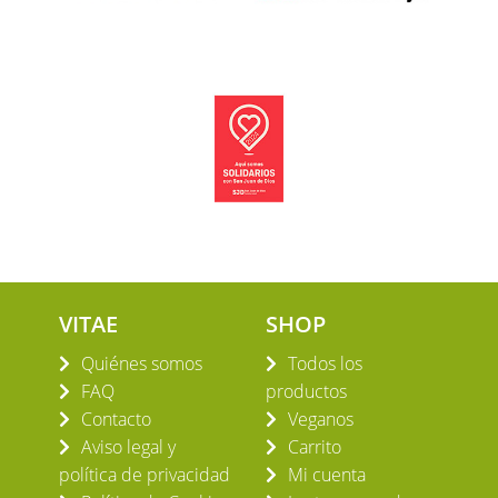
VITAE
SHOP
Quiénes somos
Todos los
FAQ
productos
Contacto
Veganos
Aviso legal y
Carrito
política de privacidad
Mi cuenta