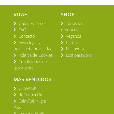
VITAE
SHOP
Quiénes somos
Todos los
FAQ
productos
Contacto
Veganos
Aviso legal y
Carrito
política de privacidad
Mi cuenta
Política de Cookies
Lost password
Condiciones de
uso y venta
MÁS VENDIDOS
OlioVita®
ReConnect®
CalmTu® Night
Plus
ImmunoVita®