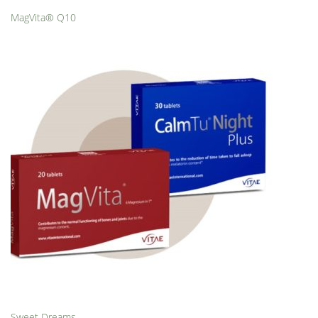
MagVita® Q10
Sweet Dreams