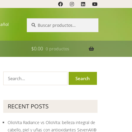
Buscar
Buscar
pañol
por:
$
0.00
0 productos
RECENT POSTS
OlioVita Radiance vs OlioVita: belleza integral de
cabello, piel y uñas con antioxidantes SevenAX®