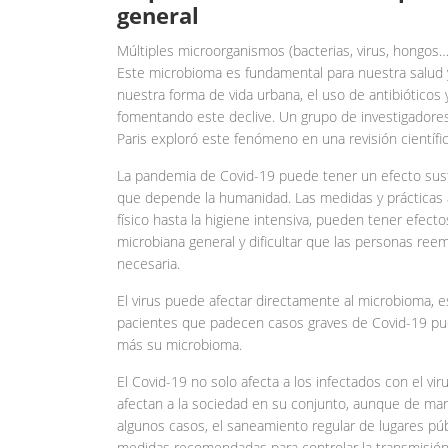
general
Múltiples microorganismos (bacterias, virus, hongo
Este microbioma es fundamental para nuestra salud 
nuestra forma de vida urbana, el uso de antibióticos 
fomentando este declive. Un grupo de investigadores 
Paris exploró este fenómeno en una revisión científic
La pandemia de Covid-19 puede tener un efecto susta
que depende la humanidad. Las medidas y prácticas a
físico hasta la higiene intensiva, pueden tener efecto
microbiana general y dificultar que las personas ree
necesaria.
El virus puede afectar directamente al microbioma, es
pacientes que padecen casos graves de Covid-19 pued
más su microbioma.
El Covid-19 no solo afecta a los infectados con el vi
afectan a la sociedad en su conjunto, aunque de man
algunos casos, el saneamiento regular de lugares públ
medidas recomendadas para controlar la transmisión. 