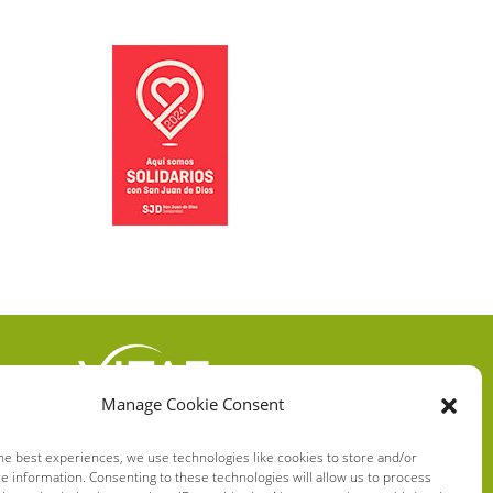
Manage Cookie Consent
VITAE HEALTH
INNOVATION S.L.
he best experiences, we use technologies like cookies to store and/or
e information. Consenting to these technologies will allow us to process
C/ Verneda del Congost, 5