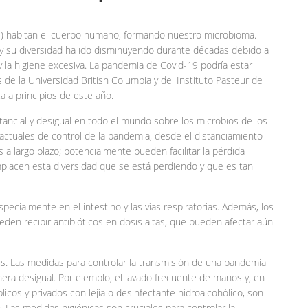
s…) habitan el cuerpo humano, formando nuestro microbioma.
y su diversidad ha ido disminuyendo durante décadas debido a
y la higiene excesiva. La pandemia de Covid-19 podría estar
de la Universidad British Columbia y del Instituto Pasteur de
a a principios de este año.
ncial y desigual en todo el mundo sobre los microbios de los
ctuales de control de la pandemia, desde el distanciamiento
s a largo plazo; potencialmente pueden facilitar la pérdida
mplacen esta diversidad que se está perdiendo y que es tan
pecialmente en el intestino y las vías respiratorias. Además, los
en recibir antibióticos en dosis altas, que pueden afectar aún
rus. Las medidas para controlar la transmisión de una pandemia
era desigual. Por ejemplo, el lavado frecuente de manos y, en
icos y privados con lejía o desinfectante hidroalcohólico, son
Las medidas higiénicas son cruciales para controlar la