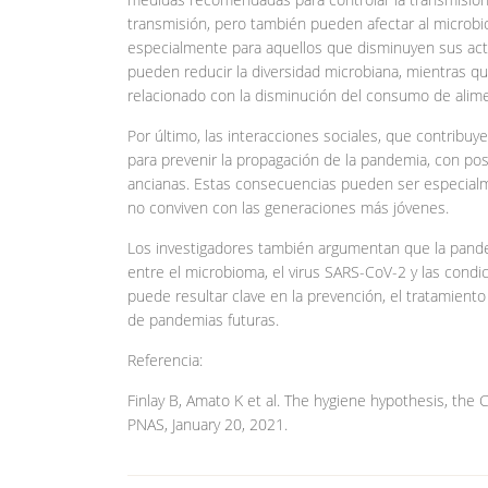
transmisión, pero también pueden afectar al microb
especialmente para aquellos que disminuyen sus act
pueden reducir la diversidad microbiana, mientras qu
relacionado con la disminución del consumo de alim
Por último, las interacciones sociales, que contribuy
para prevenir la propagación de la pandemia, con po
ancianas. Estas consecuencias pueden ser especial
no conviven con las generaciones más jóvenes.
Los investigadores también argumentan que la pandem
entre el microbioma, el virus SARS-CoV-2 y las cond
puede resultar clave en la prevención, el tratamiento 
de pandemias futuras.
Referencia:
Finlay B, Amato K et al. The hygiene hypothesis, t
PNAS, January 20, 2021.