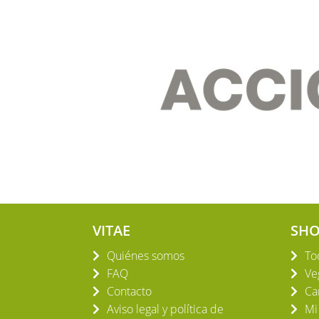
VITAE
SH
Quiénes somos
To
FAQ
Ve
Contacto
Ca
Aviso legal y política de
Mi