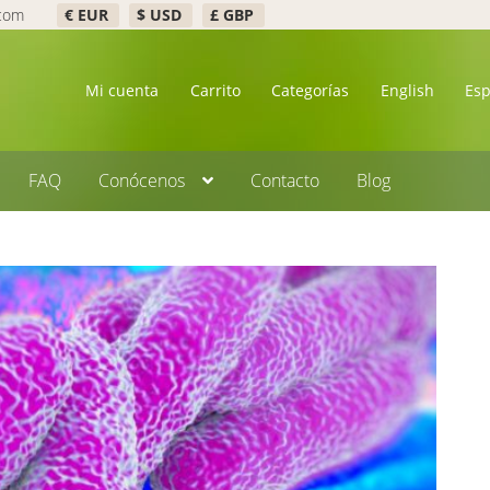
.com
€ EUR
$ USD
£ GBP
Mi cuenta
Carrito
Categorías
English
Es
FAQ
Conócenos
Contacto
Blog