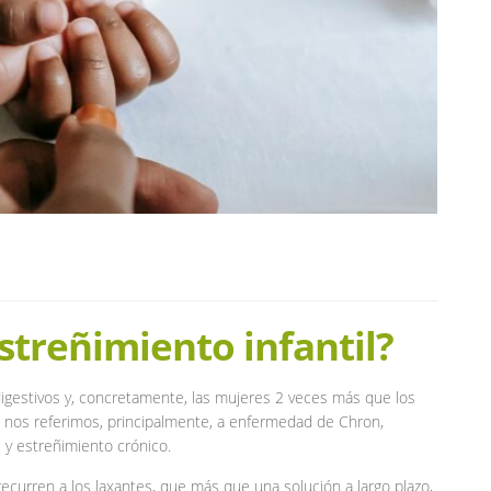
streñimiento infantil?
igestivos y, concretamente, las mujeres 2 veces más que los
nos referimos, principalmente, a enfermedad de Chron,
le y estreñimiento crónico.
recurren a los laxantes, que más que una solución a largo plazo,