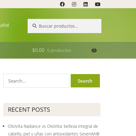
Buscar
Buscar
pañol
por:
$
0.00
0 productos
RECENT POSTS
OlioVita Radiance vs OlioVita: belleza integral de
cabello, piel y uñas con antioxidantes SevenAX®