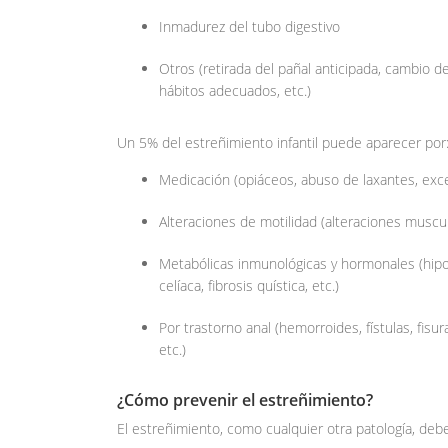
Inmadurez del tubo digestivo
Otros (retirada del pañal anticipada, cambio de
hábitos adecuados, etc.)
Un 5% del estreñimiento infantil puede aparecer por
Medicación (opiáceos, abuso de laxantes, exces
Alteraciones de motilidad (alteraciones muscula
Metabólicas inmunológicas y hormonales (hipo
celíaca, fibrosis quística, etc.)
Por trastorno anal (hemorroides, fístulas, fisu
etc.)
¿Cómo prevenir el estreñimiento?
El estreñimiento, como cualquier otra patología, debe 