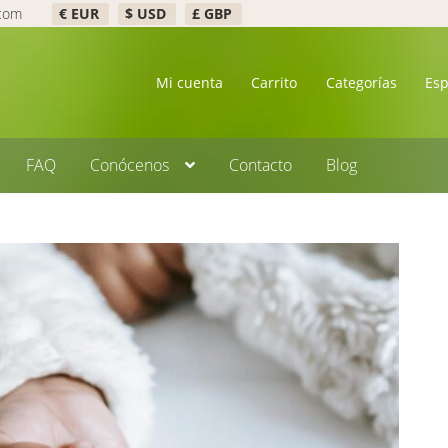
.com
€ EUR
$ USD
£ GBP
Mi cuenta
Carrito
Categorías
Es
FAQ
Conócenos
Contacto
Blog