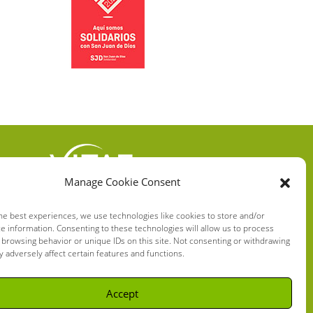
Manage Cookie Consent
VITAE HEALTH
INNOVATION S.L.
he best experiences, we use technologies like cookies to store and/or
e information. Consenting to these technologies will allow us to process
C/ Verneda del Congost, 5
 browsing behavior or unique IDs on this site. Not consenting or withdrawing
08160 Montmeló Barcelona
 adversely affect certain features and functions.
(España)
Accept