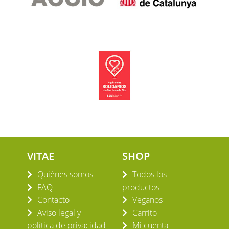
VITAE
SHOP
Quiénes somos
Todos los
FAQ
productos
Contacto
Veganos
Aviso legal y
Carrito
política de privacidad
Mi cuenta