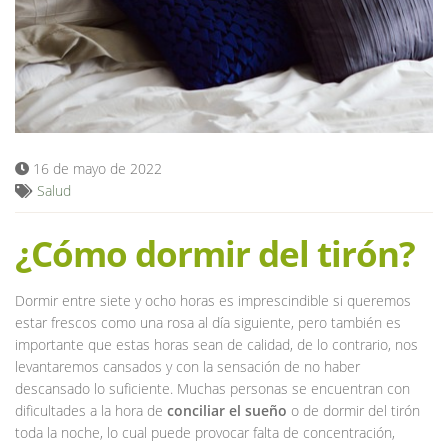
Blog
16 de mayo de 2022
Salud
¿Cómo dormir del tirón?
Dormir entre siete y ocho horas es imprescindible si queremos
estar frescos como una rosa al día siguiente, pero también es
importante que estas horas sean de calidad, de lo contrario, nos
levantaremos cansados y con la sensación de no haber
descansado lo suficiente. Muchas personas se encuentran con
dificultades a la hora de
conciliar el sueño
o de dormir del tirón
toda la noche, lo cual puede provocar falta de concentración,