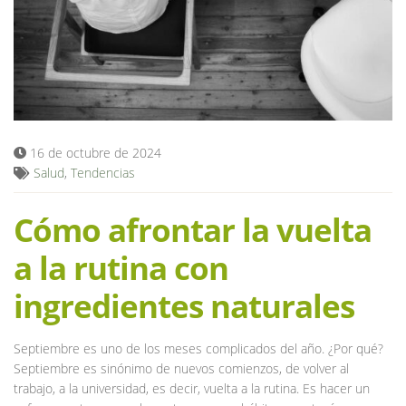
Blog
16 de octubre de 2024
Salud
,
Tendencias
Cómo afrontar la vuelta
a la rutina con
ingredientes naturales
Septiembre es uno de los meses complicados del año. ¿Por qué?
Septiembre es sinónimo de nuevos comienzos, de volver al
trabajo, a la universidad, es decir, vuelta a la rutina. Es hacer un