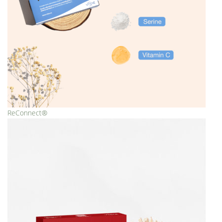
ReConnect®