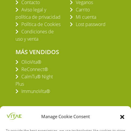
Contacto
Veganos
Aviso legal y
Carrito
política de privacidad
Mi cuenta
Política de Cookies
Lost password
Condiciones de
uso y venta
MÁS VENDIDOS
OlioVita®
ReConnect®
CalmTu® Night
Plus
ImmunoVita®
Manage Cookie Consent
To provide the best experiences, we use technologies like cookies to store