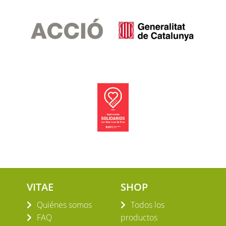
VITAE
SHOP
Quiénes somos
Todos los
FAQ
productos