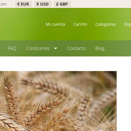
.com
€ EUR
$ USD
£ GBP
Mi cuenta
Carrito
Categorías
Es
FAQ
Conócenos
Contacto
Blog