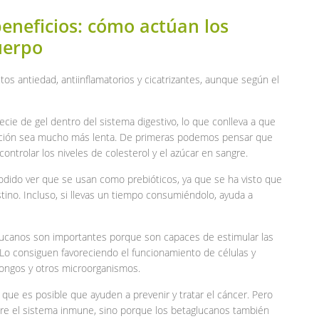
beneficios: cómo actúan los
uerpo
os antiedad, antiinflamatorios y cicatrizantes, aunque según el
ecie de gel dentro del sistema digestivo, lo que conlleva a que
rción sea mucho más lenta. De primeras podemos pensar que
controlar los niveles de colesterol y el azúcar en sangre.
podido ver que se usan como prebióticos, ya que se ha visto que
tino. Incluso, si llevas un tiempo consumiéndolo, ayuda a
lucanos son importantes porque son capaces de estimular las
 Lo consiguen favoreciendo el funcionamiento de células y
hongos y otros microorganismos.
 que es posible que ayuden a prevenir y tratar el cáncer. Pero
bre el sistema inmune, sino porque los betaglucanos también