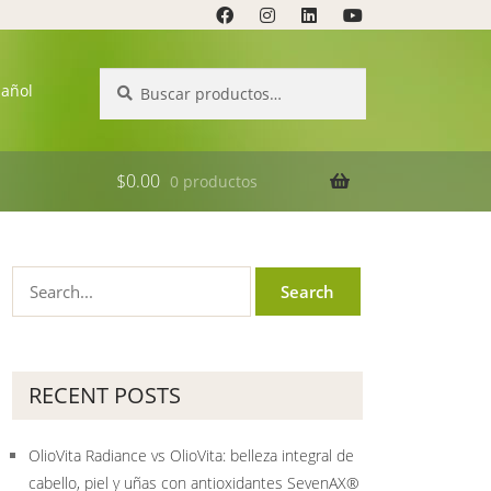
Buscar
Buscar
pañol
por:
$
0.00
0 productos
RECENT POSTS
OlioVita Radiance vs OlioVita: belleza integral de
cabello, piel y uñas con antioxidantes SevenAX®