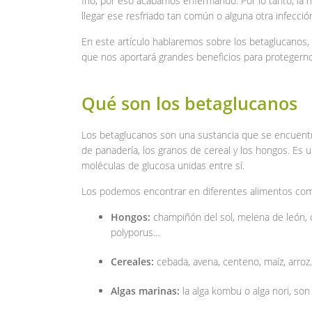
frío, por eso acabamos enfermando. Por lo tanto, la
llegar ese resfriado tan común o alguna otra infecció
En este artículo hablaremos sobre los betaglucanos
que nos aportará grandes beneficios para protegern
Qué son los betaglucanos
Los betaglucanos son una sustancia que se encuentra
de panadería, los granos de cereal y los hongos. Es
moléculas de glucosa unidas entre sí.
Los podemos encontrar en diferentes alimentos co
Hongos:
champiñón del sol, melena de león,
polyporus…
Cereales:
cebada, avena, centeno, maíz, arro
Algas marinas:
la alga kombu o alga nori, so