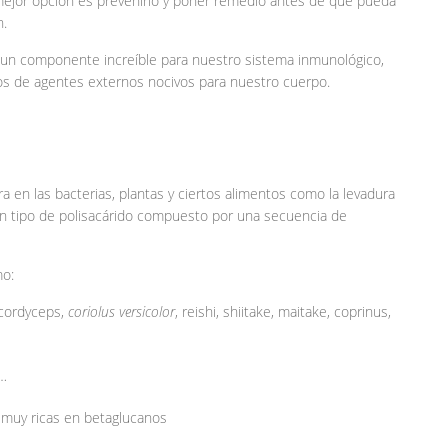
 mejor opción es prevenirlo y poner remedio antes de que pueda
n.
, un componente increíble para nuestro sistema inmunológico,
os de agentes externos nocivos para nuestro cuerpo.
 en las bacterias, plantas y ciertos alimentos como la levadura
 un tipo de polisacárido compuesto por una secuencia de
mo:
 cordyceps,
coriolus versicolor
, reishi, shiitake, maitake, coprinus,
z…
n muy ricas en betaglucanos