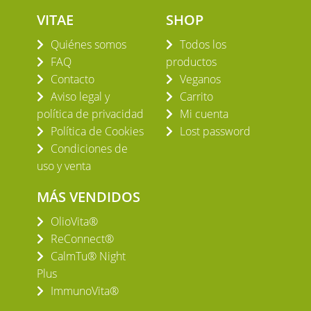
VITAE
SHOP
Quiénes somos
Todos los
FAQ
productos
Contacto
Veganos
Aviso legal y
Carrito
política de privacidad
Mi cuenta
Política de Cookies
Lost password
Condiciones de
uso y venta
MÁS VENDIDOS
OlioVita®
ReConnect®
CalmTu® Night
Plus
ImmunoVita®