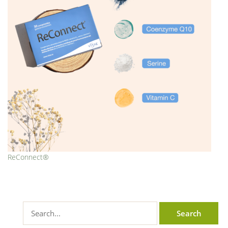
ReConnect®