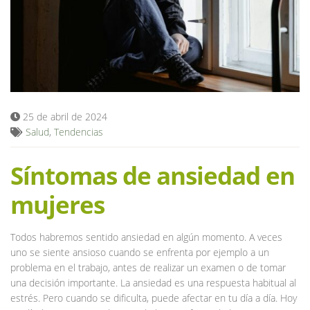
Blog
25 de abril de 2024
Salud
,
Tendencias
Síntomas de ansiedad en
mujeres
Todos habremos sentido ansiedad en algún momento. A veces
uno se siente ansioso cuando se enfrenta por ejemplo a un
problema en el trabajo, antes de realizar un examen o de tomar
una decisión importante. La ansiedad es una respuesta habitual al
estrés. Pero cuando se dificulta, puede afectar en tu día a día. Hoy