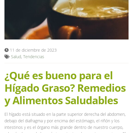
Blog
11 de diciembre de 2023
Salud
,
Tendencias
¿Qué es bueno para el
Hígado Graso? Remedios
y Alimentos Saludables
El hígado está situado en la parte superior derecha del abdomen,
debajo del diafragma y por encima del estómago, el riñón y los
intestinos y es el órgano más grande dentro de nuestro cuerpo,