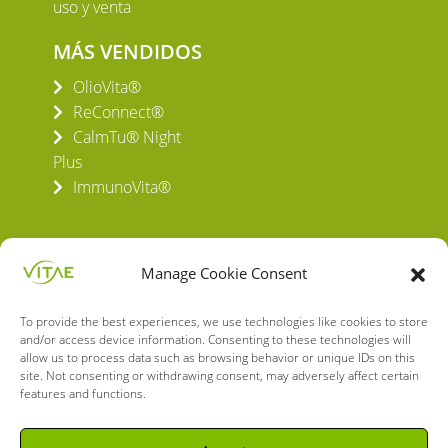
uso y venta
MÁS VENDIDOS
OlioVita®
ReConnect®
CalmTu® Night
Plus
ImmunoVita®
Manage Cookie Consent
To provide the best experiences, we use technologies like cookies to store
VITAE HEALTH INNOVATION S.L.
and/or access device information. Consenting to these technologies will
C/ Verneda del Congost, 5
allow us to process data such as browsing behavior or unique IDs on this
08160 Montmeló Barcelona (España)
site. Not consenting or withdrawing consent, may adversely affect certain
features and functions.
English
Spanish