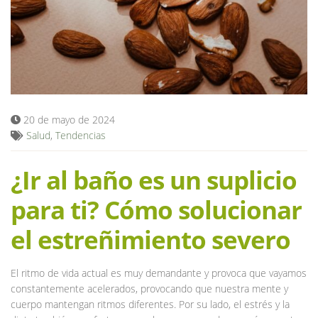
Blog
20 de mayo de 2024
Salud
,
Tendencias
¿Ir al baño es un suplicio
para ti? Cómo solucionar
el estreñimiento severo
El ritmo de vida actual es muy demandante y provoca que vayamos
constantemente acelerados, provocando que nuestra mente y
cuerpo mantengan ritmos diferentes. Por su lado, el estrés y la