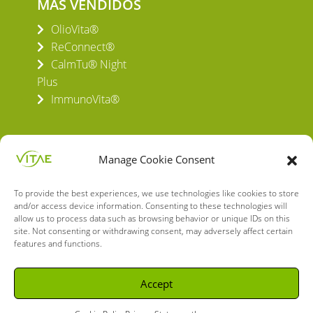
MÁS VENDIDOS
OlioVita®
ReConnect®
CalmTu® Night
Plus
ImmunoVita®
Manage Cookie Consent
To provide the best experiences, we use technologies like cookies to store
VITAE HEALTH INNOVATION S.L.
and/or access device information. Consenting to these technologies will
C/ Verneda del Congost, 5
allow us to process data such as browsing behavior or unique IDs on this
08160 Montmeló Barcelona (España)
site. Not consenting or withdrawing consent, may adversely affect certain
features and functions.
English
Spanish
Accept