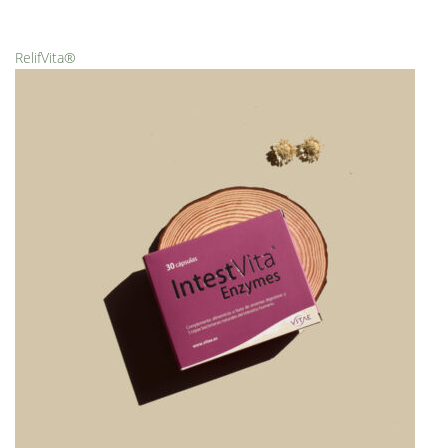
RelifVita®