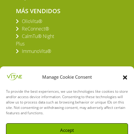
MÁS VENDIDOS
OlioVita®
ReConnect®
CalmTu® Night
Plus
ImmunoVita®
Manage Cookie Consent
To provide the best experiences, we use technologies like cookies to store
VITAE HEALTH INNOVATION S.L.
and/or access device information. Consenting to these technologies will
C/ Verneda del Congost, 5
allow us to process data such as browsing behavior or unique IDs on this
site. Not consenting or withdrawing consent, may adversely affect certain
08160 Montmeló Barcelona (España)
features and functions.
English
Spanish
Accept