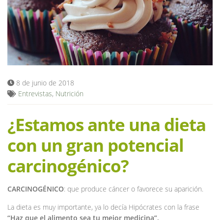
Blog
8 de junio de 2018
Entrevistas
,
Nutrición
¿Estamos ante una dieta
con un gran potencial
carcinogénico?
CARCINOGÉNICO
: que produce cáncer o favorece su aparición.
La dieta es muy importante, ya lo decía Hipócrates con la frase
“Haz que el alimento sea tu mejor medicina”.