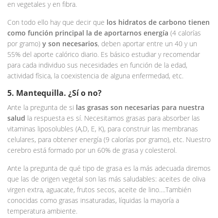
en vegetales y en fibra.
Con todo ello hay que decir que
los hidratos de carbono tienen
como función principal la de aportarnos energía
(4 calorías
por gramo)
y son necesarios
, deben aportar entre un 40 y un
55% del aporte calórico diario. Es básico estudiar y recomendar
para cada individuo sus necesidades en función de la edad,
actividad física, la coexistencia de alguna enfermedad, etc.
5. Mantequilla. ¿Sí o no?
Ante la pregunta de si
las grasas son necesarias para nuestra
salud
la respuesta es sí. Necesitamos grasas para absorber las
vitaminas liposolubles (A,D, E, K), para construir las membranas
celulares, para obtener energía (9 calorías por gramo), etc. Nuestro
cerebro está formado por un 60% de grasa y colesterol.
Ante la pregunta de qué tipo de grasa es la más adecuada diremos
que las de origen vegetal son las más saludables: aceites de oliva
virgen extra, aguacate, frutos secos, aceite de lino….También
conocidas como grasas insaturadas, líquidas la mayoría a
temperatura ambiente.