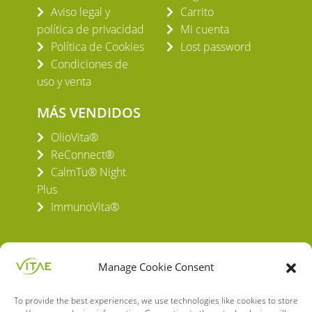
Aviso legal y
Carrito
política de privacidad
Mi cuenta
Política de Cookies
Lost password
Condiciones de
uso y venta
MÁS VENDIDOS
OlioVita®
ReConnect®
CalmTu® Night
Plus
ImmunoVita®
Manage Cookie Consent
To provide the best experiences, we use technologies like cookies to store
VITAE HEALTH INNOVATION S.L.