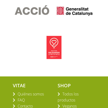
VITAE
SHOP
Quiénes somos
Todos los
FAQ
productos
Contacto
Veganos